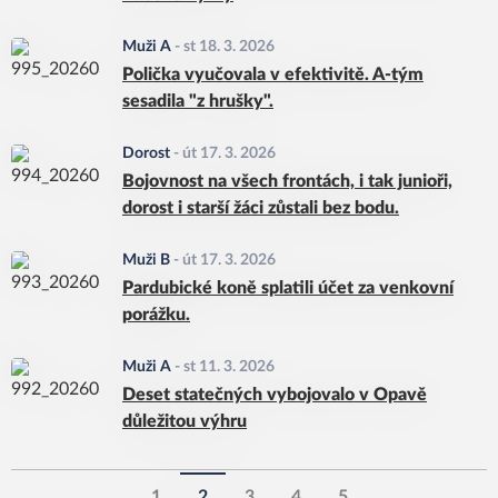
Muži A
-
st 18. 3. 2026
Polička vyučovala v efektivitě. A-tým
sesadila "z hrušky".
Dorost
-
út 17. 3. 2026
Bojovnost na všech frontách, i tak junioři,
dorost i starší žáci zůstali bez bodu.
Muži B
-
út 17. 3. 2026
Pardubické koně splatili účet za venkovní
porážku.
Muži A
-
st 11. 3. 2026
Deset statečných vybojovalo v Opavě
důležitou výhru
1
2
3
4
5