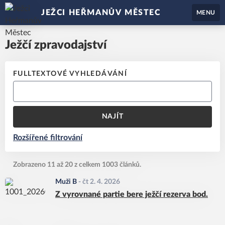
JEŽCI HEŘMANŮV MĚSTEC
MENU
Ježčí zpravodajství
FULLTEXTOVÉ VYHLEDÁVÁNÍ
NAJÍT
Rozšířené filtrování
Zobrazeno 11 až 20 z celkem 1003 článků.
Muži B
-
čt 2. 4. 2026
Z vyrovnané partie bere ježčí rezerva bod.