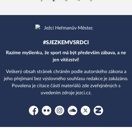
#SJEZKEMVSRDCI
Razíme myšlenku, že sport má být především zábava, a ne
jen vítězství!
Veškerý obsah stránek chráněn podle autorského zákona a
jeho přejímaní bez výslovného souhlasu redakce je zakázáno.
Povolena je citace částí materiálů zde zveřejněných s
uvedením zdroje jezci.cz.
Facebook
Flickr
Instagram
Soundcloud
Platform X
Zonerama