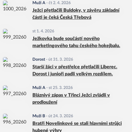
Muži A
-
čt 2. 4. 2026
Ježci přetlačili Buldoky, v závěru základní
části je čeká Česká Třebová
st 1. 4. 2026
Ježkovka bude součástí nového
marketingového tahu českého hokejbalu.
Dorost
-
út 31. 3. 2026
Starší žáci v přestřelce přetlačili Liberec.
Dorost i junioři padli velkým rozdílem.
Muži A
-
st 25. 3. 2026
Bláznivý zápas v Třinci Ježci zvládli v
prodloužení
Muži B
-
út 24. 3. 2026
Bratři Novelinkové se stali hlavními strůjci
hubené výhry