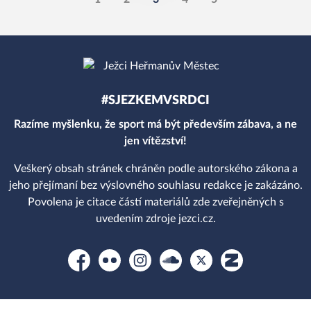
#SJEZKEMVSRDCI
Razíme myšlenku, že sport má být především zábava, a ne
jen vítězství!
Veškerý obsah stránek chráněn podle autorského zákona a
jeho přejímaní bez výslovného souhlasu redakce je zakázáno.
Povolena je citace částí materiálů zde zveřejněných s
uvedením zdroje jezci.cz.
Facebook
Flickr
Instagram
Soundcloud
Platform X
Zonerama