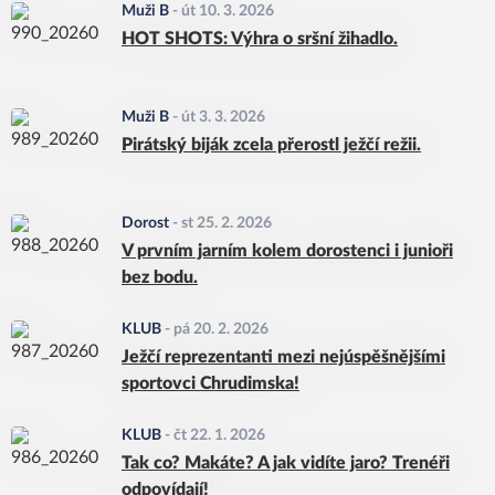
Muži B
-
út 10. 3. 2026
HOT SHOTS: Výhra o sršní žihadlo.
Muži B
-
út 3. 3. 2026
Pirátský biják zcela přerostl ježčí režii.
Dorost
-
st 25. 2. 2026
V prvním jarním kolem dorostenci i junioři
bez bodu.
KLUB
-
pá 20. 2. 2026
Ježčí reprezentanti mezi nejúspěšnějšími
sportovci Chrudimska!
KLUB
-
čt 22. 1. 2026
Tak co? Makáte? A jak vidíte jaro? Trenéři
odpovídají!