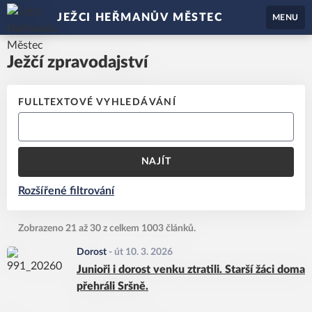
JEŽCI HEŘMANŮV MĚSTEC
MENU
Ježčí zpravodajství
FULLTEXTOVÉ VYHLEDÁVÁNÍ
NAJÍT
Rozšířené filtrování
Zobrazeno 21 až 30 z celkem 1003 článků.
Dorost
-
út 10. 3. 2026
Junioři i dorost venku ztratili. Starší žáci doma
přehráli Sršně.