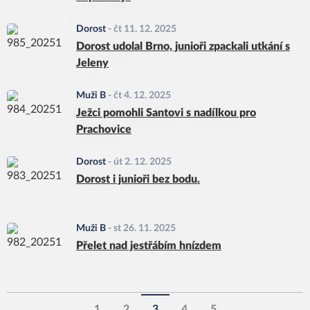
Dorost
-
čt 11. 12. 2025
Dorost udolal Brno, junioři zpackali utkání s
Jeleny
Muži B
-
čt 4. 12. 2025
Ježci pomohli Santovi s nadílkou pro
Prachovice
Dorost
-
út 2. 12. 2025
Dorost i junioři bez bodu.
Muži B
-
st 26. 11. 2025
Přelet nad jestřábím hnízdem
1
2
3
4
5