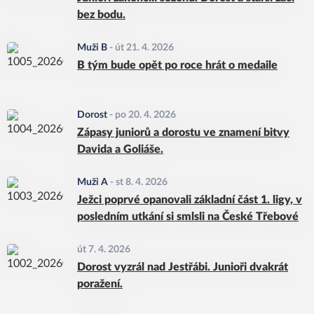
bez bodu.
Muži B
-
út 21. 4. 2026
B tým bude opět po roce hrát o medaile
Dorost
-
po 20. 4. 2026
Zápasy juniorů a dorostu ve znamení bitvy
Davida a Goliáše.
Muži A
-
st 8. 4. 2026
Ježci poprvé opanovali základní část 1. ligy, v
posledním utkání si smlsli na České Třebové
út 7. 4. 2026
Dorost vyzrál nad Jestřábi. Junioři dvakrát
poražení.