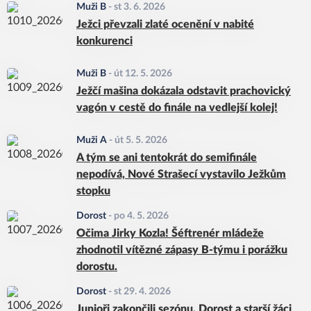
Muži B
-
st 3. 6. 2026
Ježci převzali zlaté ocenění v nabité
konkurenci
Muži B
-
út 12. 5. 2026
Ježčí mašina dokázala odstavit prachovický
vagón v cestě do finále na vedlejší kolej!
Muži A
-
út 5. 5. 2026
A tým se ani tentokrát do semifinále
nepodívá, Nové Strašecí vystavilo Ježkům
stopku
Dorost
-
po 4. 5. 2026
Očima Jirky Kozla! Šéftrenér mládeže
zhodnotil vítězné zápasy B-týmu i porážku
dorostu.
Dorost
-
st 29. 4. 2026
Junioři zakončili sezónu. Dorost a starší žáci