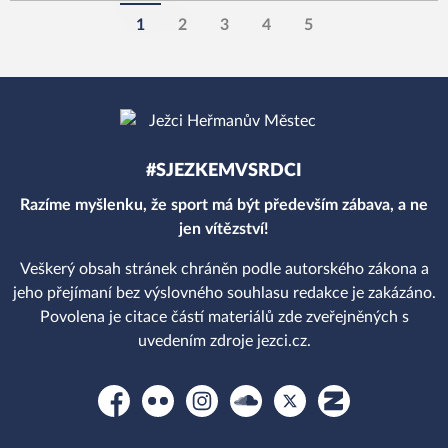
1
2
3
4
5
#SJEZKEMVSRDCI
Razíme myšlenku, že sport má být především zábava, a ne
jen vítězství!
Veškerý obsah stránek chráněn podle autorského zákona a
jeho přejímaní bez výslovného souhlasu redakce je zakázáno.
Povolena je citace částí materiálů zde zveřejněných s
uvedením zdroje jezci.cz.
Facebook
Flickr
Instagram
Soundcloud
Platform X
Zonerama