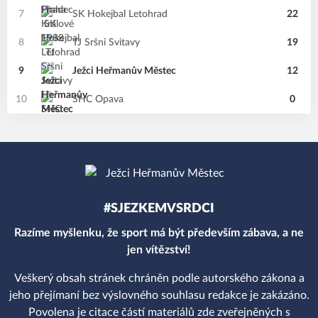
7
SK Hokejbal Letohrad
22
8
TJ Sršni Svitavy
19
9
Ježci Heřmanův Městec
12
10
SHC Opava
0
#SJEZKEMVSRDCI
Razíme myšlenku, že sport má být především zábava, a ne
jen vítězství!
Veškerý obsah stránek chráněn podle autorského zákona a
jeho přejímaní bez výslovného souhlasu redakce je zakázáno.
Povolena je citace částí materiálů zde zveřejněných s