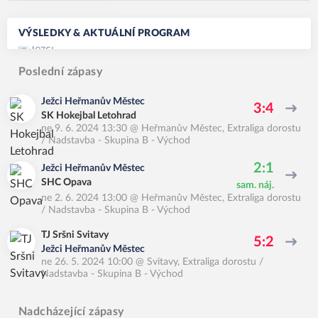
VÝSLEDKY & AKTUÁLNÍ PROGRAM
Poslední zápasy
Ježci Heřmanův Městec
3:4
SK Hokejbal Letohrad
ne 9. 6. 2024 13:30
@
Heřmanův Městec
,
Extraliga dorostu
/ Nadstavba - Skupina B - Východ
2:1
Ježci Heřmanův Městec
SHC Opava
sam. náj.
ne 2. 6. 2024 13:00
@
Heřmanův Městec
,
Extraliga dorostu
/ Nadstavba - Skupina B - Východ
TJ Sršni Svitavy
5:2
Ježci Heřmanův Městec
ne 26. 5. 2024 10:00
@
Svitavy
,
Extraliga dorostu /
Nadstavba - Skupina B - Východ
Nadcházející zápasy