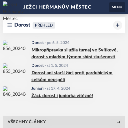
JEŽCI HEŘMANŮV MĚSTEC
MENU
Dorost
PŘEHLED
Dorost
-
po 6. 5. 2024
Mikropřípravka si užila turnaj ve Svítkově,
dorost s mladým týmem sbírá zkušenosti
Dorost
-
st 1. 5. 2024
Dorost ani starší žáci proti pardubickým
celkům neuspěli
Junioři
-
st 17. 4. 2024
Žáci, dorost i juniorka vítězně!
VŠECHNY ČLÁNKY