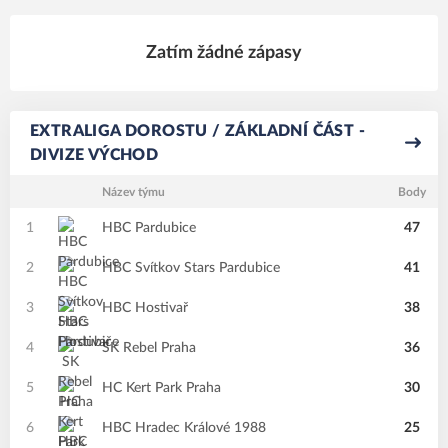
Zatím žádné zápasy
EXTRALIGA DOROSTU / ZÁKLADNÍ ČÁST -
DIVIZE VÝCHOD
Název týmu
Body
1
HBC Pardubice
47
2
HBC Svítkov Stars Pardubice
41
3
HBC Hostivař
38
4
SK Rebel Praha
36
5
HC Kert Park Praha
30
6
HBC Hradec Králové 1988
25