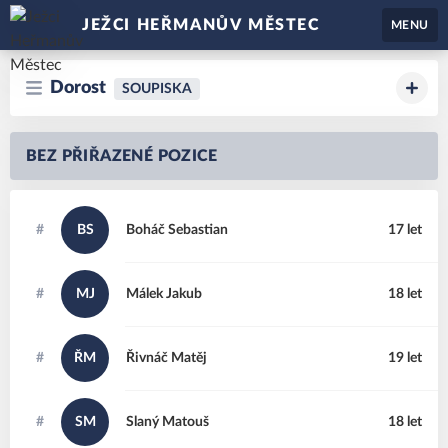
JEŽCI HEŘMANŮV MĚSTEC
MENU
Dorost
SOUPISKA
BEZ PŘIŘAZENÉ POZICE
#
BS
Boháč
Sebastian
17 let
#
MJ
Málek
Jakub
18 let
#
ŘM
Řivnáč
Matěj
19 let
#
SM
Slaný
Matouš
18 let