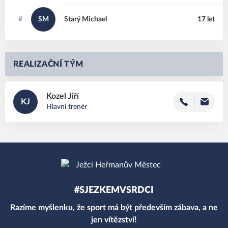
#
SM
Starý
Michael
17 let
REALIZAČNÍ TÝM
Kozel
Jiří
KJ
Hlavní trenér
#SJEZKEMVSRDCI
Razíme myšlenku, že sport má být především zábava, a ne
jen vítězství!