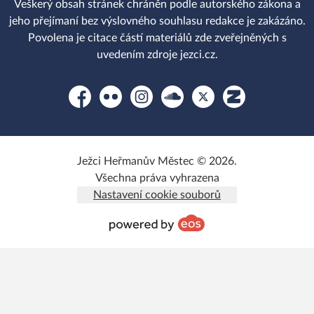
Veškerý obsah stránek chráněn podle autorského zákona a
jeho přejímaní bez výslovného souhlasu redakce je zakázáno.
Povolena je citace částí materiálů zde zveřejněných s
uvedením zdroje jezci.cz.
Facebook
Flickr
Instagram
Soundcloud
Platform X
Zonerama
Ježci Heřmanův Městec © 2026.
Všechna práva vyhrazena
Nastavení cookie souborů