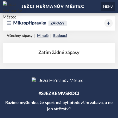
JEŽCI HEŘMANŮV MĚSTEC
MENU
Mikropřípravka
ZÁPASY
Všechny zápasy
Minulé
Budoucí
Zatím žádné zápasy
#SJEZKEMVSRDCI
Razíme myšlenku, že sport má být především zábava, a ne
jen vítězství!