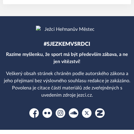
#SJEZKEMVSRDCI
Razíme myšlenku, že sport má být především zábava, a ne
jen vítězství!
Veškerý obsah stránek chráněn podle autorského zákona a
jeho přejímaní bez výslovného souhlasu redakce je zakázáno.
Povolena je citace částí materiálů zde zveřejněných s
uvedením zdroje jezci.cz.
Facebook
Flickr
Instagram
Soundcloud
Platform X
Zonerama