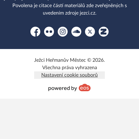
Povolena je citace částí materiálů zde zveřejněných s
uvedením zdroje jezci.cz.
Facebook
Flickr
Instagram
Soundcloud
Platform X
Zonerama
Ježci Heřmanův Městec © 2026.
Všechna práva vyhrazena
Nastavení cookie souborů