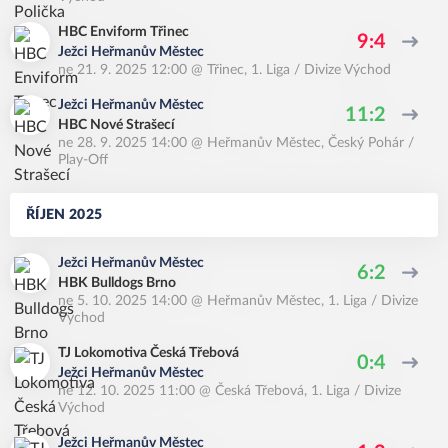
HBC Enviform Třinec
9:4
Ježci Heřmanův Městec
ne 21. 9. 2025 12:00
@
Třinec
,
1. Liga / Divize Východ
Ježci Heřmanův Městec
11:2
HBC Nové Strašecí
ne 28. 9. 2025 14:00
@
Heřmanův Městec
,
Český Pohár /
Play-Off
ŘÍJEN 2025
Ježci Heřmanův Městec
6:2
HBK Bulldogs Brno
ne 5. 10. 2025 14:00
@
Heřmanův Městec
,
1. Liga / Divize
Východ
TJ Lokomotiva Česká Třebová
0:4
Ježci Heřmanův Městec
ne 12. 10. 2025 11:00
@
Česká Třebová
,
1. Liga / Divize
Východ
Ježci Heřmanův Městec