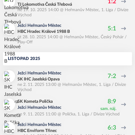
1:2
TJ Lokomotiva Česká Třebová
ne 19. 10. 2025 14:00
@
Heřmanův Městec
,
1. Liga / Divize
Východ
Ježci Heřmanův Městec
5:1
HBC Hradec Králové 1988 B
út 28. 10. 2025 14:00
@
Heřmanův Městec
,
Český Pohár /
Play-Off
LISTOPAD 2025
Ježci Heřmanův Městec
7:2
SK IHC Jaselská Opava
ne 2. 11. 2025 13:00
@
Heřmanův Městec
,
1. Liga / Divize
Východ
8:9
SK Kometa Polička
Ježci Heřmanův Městec
sam. náj.
ne 9. 11. 2025 11:00
@
Polička
,
1. Liga / Divize Východ
Ježci Heřmanův Městec
6:3
HBC Enviform Třinec