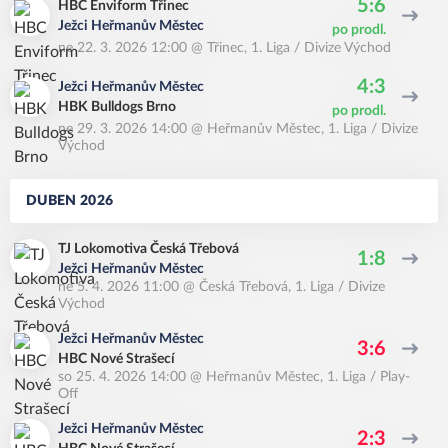
5:6
HBC Enviform Třinec
Ježci Heřmanův Městec
po prodl.
ne 22. 3. 2026 12:00
@
Třinec
,
1. Liga / Divize Východ
4:3
Ježci Heřmanův Městec
HBK Bulldogs Brno
po prodl.
ne 29. 3. 2026 14:00
@
Heřmanův Městec
,
1. Liga / Divize
Východ
DUBEN 2026
TJ Lokomotiva Česká Třebová
1:8
Ježci Heřmanův Městec
ne 5. 4. 2026 11:00
@
Česká Třebová
,
1. Liga / Divize
Východ
Ježci Heřmanův Městec
3:6
HBC Nové Strašecí
so 25. 4. 2026 14:00
@
Heřmanův Městec
,
1. Liga / Play-
Off
Ježci Heřmanův Městec
2:3