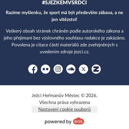
#SJEZKEMVSRDCI
Razíme myšlenku, že sport má být především zábava, a ne
jen vítězství!
Veškerý obsah stránek chráněn podle autorského zákona a
jeho přejímaní bez výslovného souhlasu redakce je zakázáno.
Povolena je citace částí materiálů zde zveřejněných s
uvedením zdroje jezci.cz.
Facebook
Flickr
Instagram
Soundcloud
Platform X
Zonerama
Ježci Heřmanův Městec © 2026.
Všechna práva vyhrazena
Nastavení cookie souborů