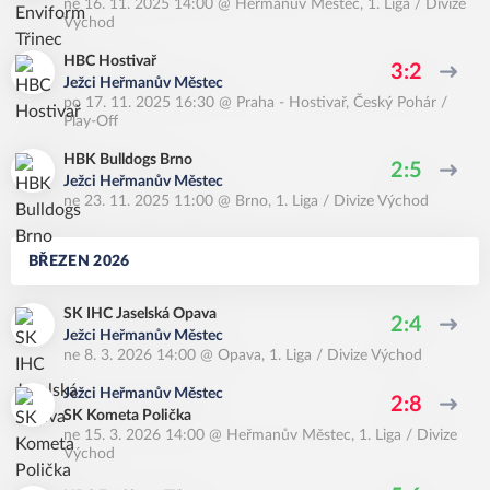
ne 16. 11. 2025 14:00
@
Heřmanův Městec
,
1. Liga / Divize
Východ
HBC Hostivař
3:2
Ježci Heřmanův Městec
po 17. 11. 2025 16:30
@
Praha - Hostivař
,
Český Pohár /
Play-Off
HBK Bulldogs Brno
2:5
Ježci Heřmanův Městec
ne 23. 11. 2025 11:00
@
Brno
,
1. Liga / Divize Východ
BŘEZEN 2026
SK IHC Jaselská Opava
2:4
Ježci Heřmanův Městec
ne 8. 3. 2026 14:00
@
Opava
,
1. Liga / Divize Východ
Ježci Heřmanův Městec
2:8
SK Kometa Polička
ne 15. 3. 2026 14:00
@
Heřmanův Městec
,
1. Liga / Divize
Východ