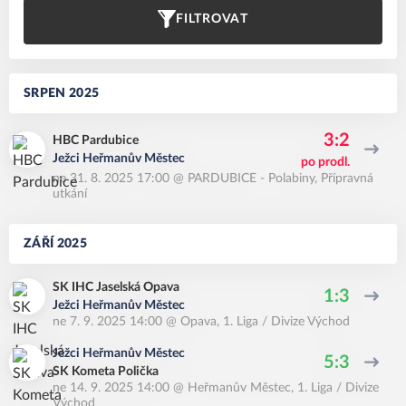
FILTROVAT
SRPEN 2025
3:2
HBC Pardubice
Ježci Heřmanův Městec
po prodl.
ne 31. 8. 2025 17:00
@
PARDUBICE - Polabiny
,
Přípravná
utkání
ZÁŘÍ 2025
SK IHC Jaselská Opava
1:3
Ježci Heřmanův Městec
ne 7. 9. 2025 14:00
@
Opava
,
1. Liga / Divize Východ
Ježci Heřmanův Městec
5:3
SK Kometa Polička
ne 14. 9. 2025 14:00
@
Heřmanův Městec
,
1. Liga / Divize
Východ