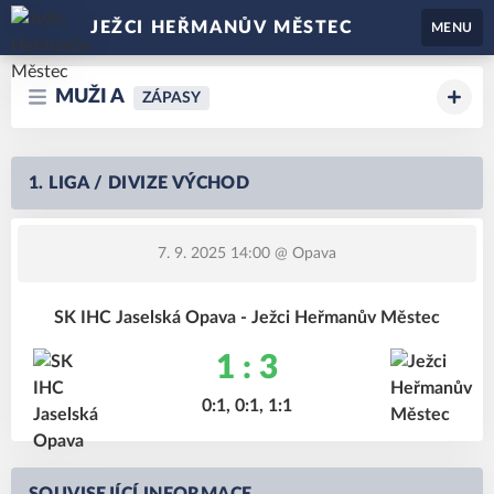
JEŽCI HEŘMANŮV MĚSTEC
MENU
MUŽI A
ZÁPASY
1. LIGA / DIVIZE VÝCHOD
7. 9. 2025 14:00
@ Opava
SK IHC Jaselská Opava - Ježci Heřmanův Městec
1 : 3
0:1, 0:1, 1:1