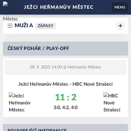
JEŽCI HEŘMANŮV MĚSTEC
MENU
MUŽI A
ZÁPASY
ČESKÝ POHÁR / PLAY-OFF
28. 9. 2025 14:00
@ Heřmanův Městec
Ježci Heřmanův Městec - HBC Nové Strašecí
11 : 2
3:0, 4:2, 4:0