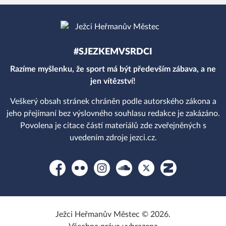
#SJEZKEMVSRDCI
Razíme myšlenku, že sport má být především zábava, a ne
jen vítězství!
Veškerý obsah stránek chráněn podle autorského zákona a
jeho přejímaní bez výslovného souhlasu redakce je zakázáno.
Povolena je citace částí materiálů zde zveřejněných s
uvedením zdroje jezci.cz.
Facebook
Flickr
Instagram
Soundcloud
Platform X
Zonerama
Ježci Heřmanův Městec © 2026.