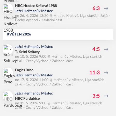
HBC Hradec Králové 1988
6:3
Ježci Heřmanův Městec
ne 26. 4. 2026 13:30
@
Hradec Králové
,
Liga starších žáků -
Čechy Východ / Základní část
KVĚTEN 2026
Ježci Heřmanův Městec
4:5
TJ Sršni Svitavy
ne 10. 5. 2026 9:00
@
Heřmanův Městec
,
Liga starších
žáků - Čechy Východ / Základní část
Eagles Brno
11:3
Ježci Heřmanův Městec
ne 17. 5. 2026 11:00
@
Heřmanův Městec
,
Liga starších
žáků - Čechy Východ / Základní část
Ježci Heřmanův Městec
3:5
HBC Pardubice
ne 31. 5. 2026 9:00
@
Heřmanův Městec
,
Liga starších
žáků - Čechy Východ / Základní část