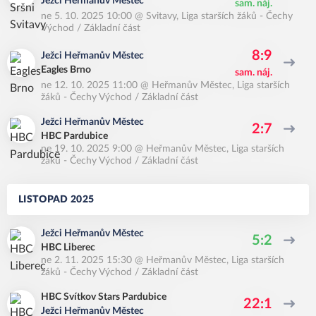
Ježci Heřmanův Městec
sam. náj.
ne 5. 10. 2025 10:00
@
Svitavy
,
Liga starších žáků - Čechy
Východ / Základní část
8:9
Ježci Heřmanův Městec
Eagles Brno
sam. náj.
ne 12. 10. 2025 11:00
@
Heřmanův Městec
,
Liga starších
žáků - Čechy Východ / Základní část
Ježci Heřmanův Městec
2:7
HBC Pardubice
ne 19. 10. 2025 9:00
@
Heřmanův Městec
,
Liga starších
žáků - Čechy Východ / Základní část
LISTOPAD 2025
Ježci Heřmanův Městec
5:2
HBC Liberec
ne 2. 11. 2025 15:30
@
Heřmanův Městec
,
Liga starších
žáků - Čechy Východ / Základní část
HBC Svítkov Stars Pardubice
22:1
Ježci Heřmanův Městec