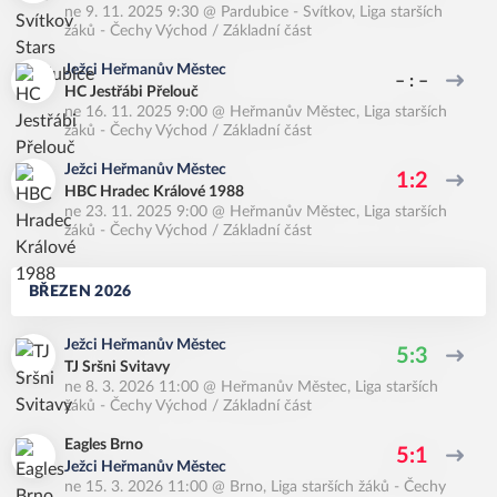
ne 9. 11. 2025 9:30
@
Pardubice - Svítkov
,
Liga starších
žáků - Čechy Východ / Základní část
Ježci Heřmanův Městec
– : –
HC Jestřábi Přelouč
ne 16. 11. 2025 9:00
@
Heřmanův Městec
,
Liga starších
žáků - Čechy Východ / Základní část
Ježci Heřmanův Městec
1:2
HBC Hradec Králové 1988
ne 23. 11. 2025 9:00
@
Heřmanův Městec
,
Liga starších
žáků - Čechy Východ / Základní část
BŘEZEN 2026
Ježci Heřmanův Městec
5:3
TJ Sršni Svitavy
ne 8. 3. 2026 11:00
@
Heřmanův Městec
,
Liga starších
žáků - Čechy Východ / Základní část
Eagles Brno
5:1
Ježci Heřmanův Městec
ne 15. 3. 2026 11:00
@
Brno
,
Liga starších žáků - Čechy