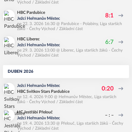
Východ / Základní část
HBC Pardubice
8:1
Ježci Heřmanův Městec
ne 22. 3. 2026 16:30
@
Pardubice - Polabiny
,
Liga starších
žáků - Čechy Východ / Základní část
HBC Liberec
6:7
Ježci Heřmanův Městec
ne 29. 3. 2026 13:00
@
Liberec
,
Liga starších žáků - Čechy
Východ / Základní část
DUBEN 2026
Ježci Heřmanův Městec
0:20
HBC Svítkov Stars Pardubice
ne 12. 4. 2026 9:00
@
Heřmanův Městec
,
Liga starších
žáků - Čechy Východ / Základní část
HC Jestřábi Přelouč
– : –
Ježci Heřmanův Městec
ne 19. 4. 2026 13:30
@
Přelouč
,
Liga starších žáků - Čechy
Východ / Základní část