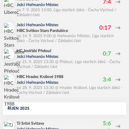
7:4
Ježci Heřmanův Městec
ne 7. 9. 2025 13:00
,
Liga starších žáků - Čechy Východ /
Základní část
Ježci Heřmanův Městec
0:17
HBC Svítkov Stars Pardubice
ne 14. 9. 2025 9:00
@
Heřmanův Městec
,
Liga starších
žáků - Čechy Východ / Základní část
HC Jestřábi Přelouč
0:7
Ježci Heřmanův Městec
ne 21. 9. 2025 13:30
@
Přelouč
,
Liga starších žáků - Čechy
Východ / Základní část
HBC Hradec Králové 1988
3:4
Ježci Heřmanův Městec
ne 28. 9. 2025 13:30
@
Hradec Králové
,
Liga starších žáků -
Čechy Východ / Základní část
ŘÍJEN 2025
5:6
TJ Sršni Svitavy