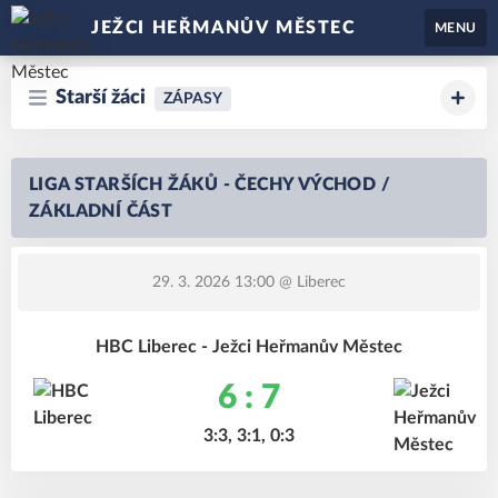
JEŽCI HEŘMANŮV MĚSTEC
MENU
Starší žáci
ZÁPASY
LIGA STARŠÍCH ŽÁKŮ - ČECHY VÝCHOD /
ZÁKLADNÍ ČÁST
29. 3. 2026 13:00
@ Liberec
HBC Liberec - Ježci Heřmanův Městec
6 : 7
3:3, 3:1, 0:3