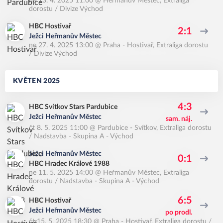
ne 13. 4. 2025 11:00
@
Heřmanův Městec
,
Extraliga
dorostu / Divize Východ
HBC Hostivař
2:1
Ježci Heřmanův Městec
ne 27. 4. 2025 13:00
@
Praha - Hostivař
,
Extraliga dorostu
/ Divize Východ
KVĚTEN 2025
4:3
HBC Svítkov Stars Pardubice
Ježci Heřmanův Městec
sam. náj.
čt 8. 5. 2025 11:00
@
Pardubice - Svítkov
,
Extraliga dorostu
/ Nadstavba - Skupina A - Východ
Ježci Heřmanův Městec
0:1
HBC Hradec Králové 1988
ne 11. 5. 2025 14:00
@
Heřmanův Městec
,
Extraliga
dorostu / Nadstavba - Skupina A - Východ
6:5
HBC Hostivař
Ježci Heřmanův Městec
po prodl.
čt 15. 5. 2025 18:30
@
Praha - Hostivař
,
Extraliga dorostu /