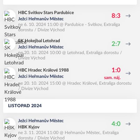
HBC Svítkov Stars Pardubice
8:3
Ježci Heřmanův Městec
ne 6. 10. 2024 11:00
@
Pardubice - Svítkov
,
Extraliga
dorostu / Divize Východ
SK Hokejbal Letohrad
2:7
Ježci Heřmanův Městec
ne 20. 10. 2024 10:00
@
Letohrad
,
Extraliga dorostu /
Divize Východ
1:0
HBC Hradec Králové 1988
Ježci Heřmanův Městec
sam. náj.
ne 20. 10. 2024 15:00
@
Hradec Králové
,
Extraliga dorostu
/ Divize Východ
LISTOPAD 2024
Ježci Heřmanův Městec
4:0
HBK Kyjov
ne 3. 11. 2024 11:00
@
Heřmanův Městec
,
Extraliga
dorostu / Divize Východ