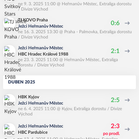
ne 9. 3. 2025 11:00
@
Heřmanův Městec
,
Extraliga dorostu
/ Divize Východ
TJ KOVO Praha
0:6
Ježci Heřmanův Městec
ne 16. 3. 2025 13:30
@
Praha - Palmovka
,
Extraliga dorostu
/ Divize Východ
Ježci Heřmanův Městec
2:1
HBC Hradec Králové 1988
ne 23. 3. 2025 11:00
@
Heřmanův Městec
,
Extraliga
dorostu / Divize Východ
DUBEN 2025
HBK Kyjov
2:5
Ježci Heřmanův Městec
ne 6. 4. 2025 11:00
@
Kyjov
,
Extraliga dorostu / Divize
Východ
2:3
Ježci Heřmanův Městec
HBC Pardubice
po prodl.