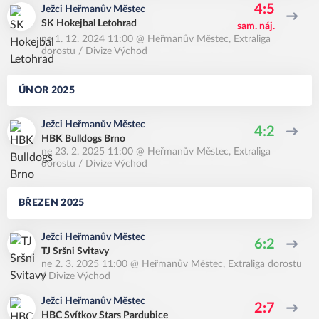
4:5
Ježci Heřmanův Městec
SK Hokejbal Letohrad
sam. náj.
ne 1. 12. 2024 11:00
@
Heřmanův Městec
,
Extraliga
dorostu / Divize Východ
ÚNOR 2025
Ježci Heřmanův Městec
4:2
HBK Bulldogs Brno
ne 23. 2. 2025 11:00
@
Heřmanův Městec
,
Extraliga
dorostu / Divize Východ
BŘEZEN 2025
Ježci Heřmanův Městec
6:2
TJ Sršni Svitavy
ne 2. 3. 2025 11:00
@
Heřmanův Městec
,
Extraliga dorostu
/ Divize Východ
Ježci Heřmanův Městec
2:7
HBC Svítkov Stars Pardubice