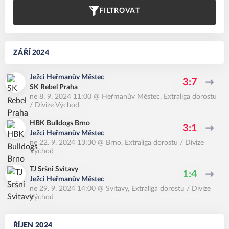
FILTROVAT
ZÁŘÍ 2024
Ježci Heřmanův Městec
3:7
SK Rebel Praha
ne 8. 9. 2024 11:00
@
Heřmanův Městec
,
Extraliga dorostu
/ Divize Východ
HBK Bulldogs Brno
3:1
Ježci Heřmanův Městec
ne 22. 9. 2024 13:30
@
Brno
,
Extraliga dorostu / Divize
Východ
TJ Sršni Svitavy
1:4
Ježci Heřmanův Městec
ne 29. 9. 2024 14:00
@
Svitavy
,
Extraliga dorostu / Divize
Východ
ŘÍJEN 2024