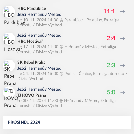
HBC Pardubice
11:1
Ježci Heřmanův Městec
ne 10. 11. 2024 14:00
@
Pardubice - Polabiny
,
Extraliga
dorostu / Divize Východ
Ježci Heřmanův Městec
2:4
HBC Hostivař
ne 17. 11. 2024 11:00
@
Heřmanův Městec
,
Extraliga
dorostu / Divize Východ
SK Rebel Praha
2:3
Ježci Heřmanův Městec
ne 24. 11. 2024 15:00
@
Praha - Čimice
,
Extraliga dorostu /
Divize Východ
Ježci Heřmanův Městec
5:0
TJ KOVO Praha
so 30. 11. 2024 11:00
@
Heřmanův Městec
,
Extraliga
dorostu / Divize Východ
PROSINEC 2024