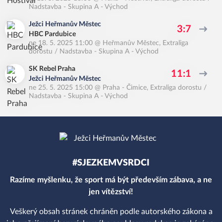
Nadstavba - Skupina A - Východ
Ježci Heřmanův Městec
3:7
HBC Pardubice
ne 18. 5. 2025 11:00
@
Heřmanův Městec
,
Extraliga
dorostu / Nadstavba - Skupina A - Východ
SK Rebel Praha
11:1
Ježci Heřmanův Městec
ne 25. 5. 2025 15:00
@
Praha - Čimice
,
Extraliga dorostu /
Nadstavba - Skupina A - Východ
#SJEZKEMVSRDCI
Razíme myšlenku, že sport má být především zábava, a ne
jen vítězství!
Veškerý obsah stránek chráněn podle autorského zákona a