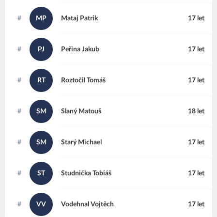
#
MP
Mataj
Patrik
17 let
#
PJ
Peřina
Jakub
17 let
#
RT
Roztočil
Tomáš
17 let
#
SM
Slaný
Matouš
18 let
#
SM
Starý
Michael
17 let
#
ST
Studnička
Tobiáš
17 let
#
VV
Vodehnal
Vojtěch
17 let