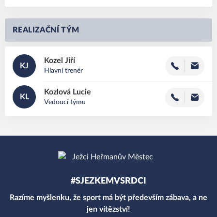
REALIZAČNÍ TÝM
Kozel
Jiří
KJ
Hlavní trenér
Kozlová
Lucie
KL
Vedoucí týmu
#SJEZKEMVSRDCI
Razíme myšlenku, že sport má být především zábava, a ne
jen vítězství!