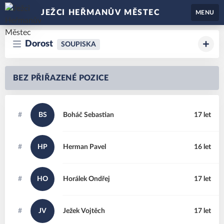
JEŽCI HEŘMANŮV MĚSTEC
MENU
Dorost
SOUPISKA
BEZ PŘIŘAZENÉ POZICE
#
BS
Boháč
Sebastian
17 let
#
HP
Herman
Pavel
16 let
#
HO
Horálek
Ondřej
17 let
#
JV
Ježek
Vojtěch
17 let