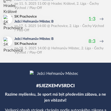
ne 11. 5. 2025 11:00
@
Hradec Králové
,
2. Liga - Čechy
Východ / Play-Off
SK Prachovice
1:3
Ježci Heřmanův Městec B
so 17. 5. 2025 14:00
@
Prachovice
,
2. Liga - Čechy Východ
/ Play-Off
Ježci Heřmanův Městec B
8:3
SK Prachovice
ne 18. 5. 2025 14:00
@
Heřmanův Městec
,
2. Liga - Čechy
Východ / Play-Off
#SJEZKEMVSRDCI
Razíme myšlenku, že sport má být především zábava, a ne
jen vítězství!
Veškerý obsah stránek chráněn podle autorského zákona a