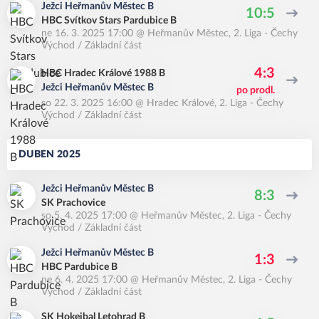
Ježci Heřmanův Městec B
10:5
HBC Svítkov Stars Pardubice B
ne 16. 3. 2025 17:00
@
Heřmanův Městec
,
2. Liga - Čechy
Východ / Základní část
4:3
HBC Hradec Králové 1988 B
Ježci Heřmanův Městec B
po prodl.
so 22. 3. 2025 16:00
@
Hradec Králové
,
2. Liga - Čechy
Východ / Základní část
DUBEN 2025
Ježci Heřmanův Městec B
8:3
SK Prachovice
so 5. 4. 2025 17:00
@
Heřmanův Městec
,
2. Liga - Čechy
Východ / Základní část
Ježci Heřmanův Městec B
1:3
HBC Pardubice B
ne 6. 4. 2025 17:00
@
Heřmanův Městec
,
2. Liga - Čechy
Východ / Základní část
SK Hokejbal Letohrad B