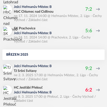
Ježci Heřmanův Městec B
7:2
HbC Chlumec nad Cidlinou
ne 17. 11. 2024 14:00
@
Heřmanův Městec
,
2. Liga - Čechy
Východ / Základní část
SK Prachovice
5:6
Ježci Heřmanův Městec B
ne 24. 11. 2024 14:00
@
Prachovice
,
2. Liga - Čechy
Východ / Základní část
BŘEZEN 2025
Ježci Heřmanův Městec B
9:2
TJ Sršni Svitavy
ne 2. 3. 2025 17:00
@
Heřmanův Městec
,
2. Liga - Čechy
Východ / Základní část
HC Jestřábi Přelouč
6:2
Ježci Heřmanův Městec B
so 8. 3. 2025 17:00
@
Přelouč
,
2. Liga - Čechy Východ /
Základní část