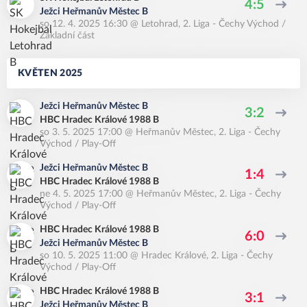
4:5
Ježci Heřmanův Městec B
so 12. 4. 2025 16:30
@
Letohrad
,
2. Liga - Čechy Východ /
Základní část
KVĚTEN 2025
Ježci Heřmanův Městec B
3:2
HBC Hradec Králové 1988 B
so 3. 5. 2025 17:00
@
Heřmanův Městec
,
2. Liga - Čechy
Východ / Play-Off
Ježci Heřmanův Městec B
1:4
HBC Hradec Králové 1988 B
ne 4. 5. 2025 17:00
@
Heřmanův Městec
,
2. Liga - Čechy
Východ / Play-Off
HBC Hradec Králové 1988 B
6:0
Ježci Heřmanův Městec B
so 10. 5. 2025 11:00
@
Hradec Králové
,
2. Liga - Čechy
Východ / Play-Off
HBC Hradec Králové 1988 B
3:1
Ježci Heřmanův Městec B