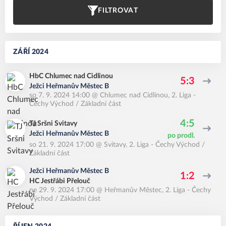
FILTROVAT
ZÁŘÍ 2024
HbC Chlumec nad Cidlinou
5:3
Ježci Heřmanův Městec B
so 7. 9. 2024 14:00
@
Chlumec nad Cidlinou
,
2. Liga -
Čechy Východ / Základní část
4:5
TJ Sršni Svitavy
Ježci Heřmanův Městec B
po prodl.
so 21. 9. 2024 17:00
@
Svitavy
,
2. Liga - Čechy Východ /
Základní část
Ježci Heřmanův Městec B
1:2
HC Jestřábi Přelouč
ne 29. 9. 2024 17:00
@
Heřmanův Městec
,
2. Liga - Čechy
Východ / Základní část