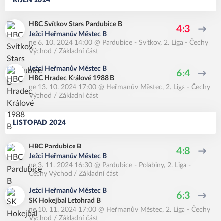
ŘÍJEN 2024
HBC Svítkov Stars Pardubice B
4:3
Ježci Heřmanův Městec B
ne 6. 10. 2024 14:00
@
Pardubice - Svítkov
,
2. Liga - Čechy
Východ / Základní část
Ježci Heřmanův Městec B
6:4
HBC Hradec Králové 1988 B
ne 13. 10. 2024 17:00
@
Heřmanův Městec
,
2. Liga - Čechy
Východ / Základní část
LISTOPAD 2024
HBC Pardubice B
4:8
Ježci Heřmanův Městec B
ne 3. 11. 2024 16:30
@
Pardubice - Polabiny
,
2. Liga -
Čechy Východ / Základní část
Ježci Heřmanův Městec B
6:3
SK Hokejbal Letohrad B
ne 10. 11. 2024 17:00
@
Heřmanův Městec
,
2. Liga - Čechy
Východ / Základní část