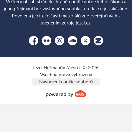
Veškerý obsah stránek chráněn podle autorského zákona a
jeho přejímaní bez výslovného souhlasu redakce je zakázáno.
Povolena je citace částí materiálů zde zveřejněných s
uvedením zdroje jezci.cz.
Facebook
Flickr
Instagram
Soundcloud
Platform X
Zonerama
Ježci Heřmanův Městec © 2026.
Všechna práva vyhrazena
Nastavení cookie souborů