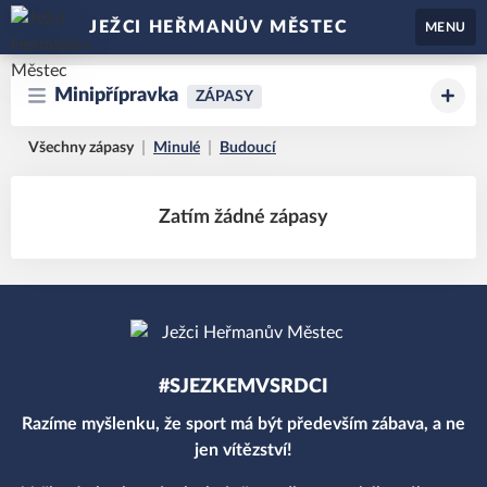
JEŽCI HEŘMANŮV MĚSTEC
MENU
Minipřípravka
ZÁPASY
Všechny zápasy
Minulé
Budoucí
Zatím žádné zápasy
#SJEZKEMVSRDCI
Razíme myšlenku, že sport má být především zábava, a ne
jen vítězství!