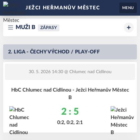
JEŽCI HEŘMANŮV MĚSTEC
MENU
MUŽI B
ZÁPASY
2. LIGA - ČECHY VÝCHOD / PLAY-OFF
30. 5. 2026 14:30
@ Chlumec nad Cidlinou
HbC Chlumec nad Cidlinou - Ježci Heřmanův Městec
B
2 : 5
0:2, 0:2, 2:1