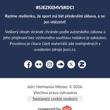
#SJEZKEMVSRDCI
Razíme myšlenku, že sport má být především zábava, a ne
jen vítězství!
Veškerý obsah stránek chráněn podle autorského zákona a
jeho přejímaní bez výslovného souhlasu redakce je zakázáno.
Povolena je citace částí materiálů zde zveřejněných s
uvedením zdroje jezci.cz.
Facebook
Flickr
Instagram
Soundcloud
Platform X
Zonerama
Ježci Heřmanův Městec © 2026.
Všechna práva vyhrazena
Nastavení cookie souborů