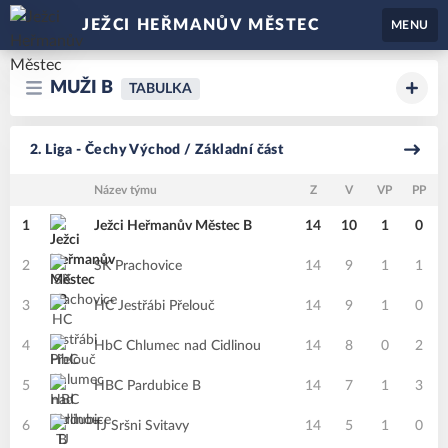
JEŽCI HEŘMANŮV MĚSTEC
MENU
MUŽI B
TABULKA
2. Liga - Čechy Východ / Základní část
Název týmu
Z
V
VP
PP
1
Ježci Heřmanův Městec B
14
10
1
0
2
SK Prachovice
14
9
1
1
3
HC Jestřábi Přelouč
14
9
1
0
4
HbC Chlumec nad Cidlinou
14
8
0
2
5
HBC Pardubice B
14
7
1
3
6
TJ Sršni Svitavy
14
5
1
0