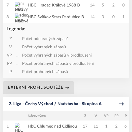
7
HBC Hradec Králové 1988 B
14
5
2
0
8
HBC Svítkov Stars Pardubice B
14
3
0
1
Legenda:
Z
...
Počet odehraných zápasů
V
...
Počet vyhraných zápasů
VP
...
Počet vyhraných zápasů v prodloužení
PP
...
Počet prohraných zápasů v prodloužení
P
...
Počet prohraných zápasů
EXTERNÍ PROFIL SOUTĚŽE
2. Liga - Čechy Východ / Nadstavba - Skupina A
Název týmu
Z
V
VP
PP
P
1
HbC Chlumec nad Cidlinou
17
11
1
2
6