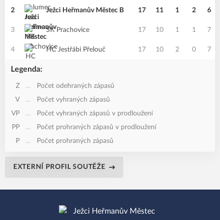
2
Ježci Heřmanův Městec B
17
11
1
2
6
3
SK Prachovice
17
10
1
1
7
4
HC Jestřábi Přelouč
17
10
2
0
7
Legenda:
Z
...
Počet odehraných zápasů
V
...
Počet vyhraných zápasů
VP
...
Počet vyhraných zápasů v prodloužení
PP
...
Počet prohraných zápasů v prodloužení
P
...
Počet prohraných zápasů
EXTERNÍ PROFIL SOUTĚŽE