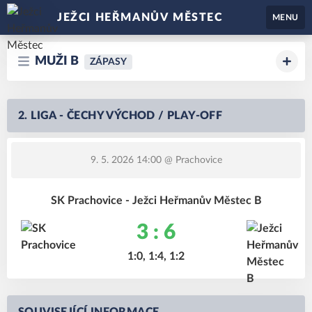
JEŽCI HEŘMANŮV MĚSTEC
MENU
MUŽI B
ZÁPASY
2. LIGA - ČECHY VÝCHOD / PLAY-OFF
9. 5. 2026 14:00
@ Prachovice
SK Prachovice - Ježci Heřmanův Městec B
3 : 6
1:0, 1:4, 1:2