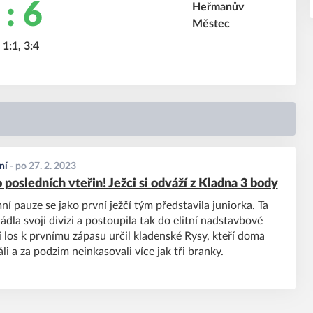
 : 6
 1:1, 3:4
ní
-
po 27. 2. 2023
posledních vteřin! Ježci si odváží z Kladna 3 body
í pauze se jako první ježčí tým představila juniorka. Ta
dla svoji divizi a postoupila tak do elitní nadstavbové
i los k prvnímu zápasu určil kladenské Rysy, kteří doma
li a za podzim neinkasovali více jak tři branky.