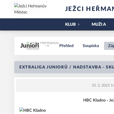
JEŽCI HEŘMA
KLUB
MUŽI A
Junioři
Přehled
Soupiska
Zá
EXTRALIGA JUNIORŮ / NADSTAVBA - SK
25. 2. 2023 1
HBC Kladno - Je