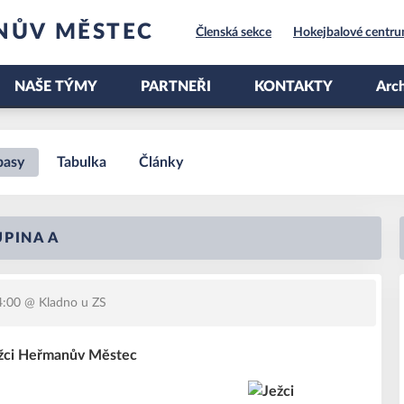
NŮV MĚSTEC
Členská sekce
Hokejbalové centr
NAŠE TÝMY
PARTNEŘI
KONTAKTY
Arch
pasy
Tabulka
Články
UPINA A
4:00
@ Kladno u ZS
žci Heřmanův Městec