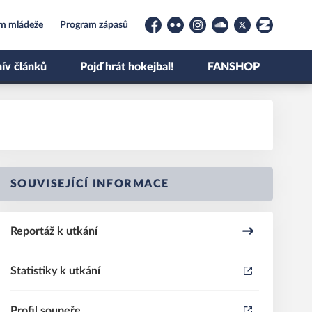
um mládeže
Program zápasů
Facebook
Flickr
Instagram
Soundcloud
Platform X
Zonerama
ív článků
Pojď hrát hokejbal!
FANSHOP
SOUVISEJÍCÍ INFORMACE
Reportáž k utkání
Statistiky k utkání
Profil soupeře