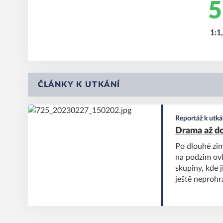
5
1:1,
ČLÁNKY K UTKÁNÍ
Reportáž k utká
Drama až do 
Po dlouhé zimn
na podzim ovlá
skupiny, kde j
ještě neprohrá