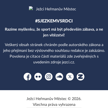
#SJEZKEMVSRDCI
Razíme myšlenku, že sport má být především zábava, a ne
jen vítězství!
Veškerý obsah stránek chráněn podle autorského zákona a
jeho přejímaní bez výslovného souhlasu redakce je zakázáno.
Povolena je citace částí materiálů zde zveřejněných s
uvedením zdroje jezci.cz.
Facebook
Flickr
Instagram
Soundcloud
Platform X
Zonerama
Ježci Heřmanův Městec © 2026.
Všechna práva vyhrazena