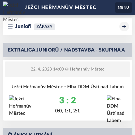
JEŽCI HEŘMANŮV MĚSTEC
MENU
Junioři
ZÁPASY
EXTRALIGA JUNIORŮ / NADSTAVBA - SKUPINA A
22. 4. 2023 14:00
@ Heřmanův Městec
Ježci Heřmanův Městec - Elba DDM Ústí nad Labem
3 : 2
0:0, 1:1, 2:1