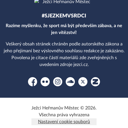
#SJEZKEMVSRDCI
Razíme myšlenku, že sport má být především zábava, a ne
jen vítězství!
Veškerý obsah stránek chráněn podle autorského zákona a
jeho přejímaní bez výslovného souhlasu redakce je zakázáno.
Povolena je citace částí materiálů zde zveřejněných s
uvedením zdroje jezci.cz.
Facebook
Flickr
Instagram
Soundcloud
Platform X
Zonerama
Ježci Heřmanův Městec © 2026.
Všechna práva vyhrazena
Nastavení cookie souborů