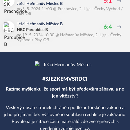
5:1
Ježci Heřmanův Městec B
ne 5. 5. 2024 11:00
@
Prachovice
,
2. Liga - Čechy Východ /
Play-Off
Ježci Heřmanův Městec B
6:4
HBC Pardubice B
ne 19. 5. 2024 10:30
@
Heřmanův Městec
,
2. Liga - Čechy
Východ / Play-Off
#SJEZKEMVSRDCI
Razíme myšlenku, že sport má být především zábava, a ne
jen vítězství!
Veškerý obsah stránek chráněn podle autorského zákona a
jeho přejímaní bez výslovného souhlasu redakce je zakázáno.
Povolena je citace částí materiálů zde zveřejněných s
uvedením zdroje jezci.cz.