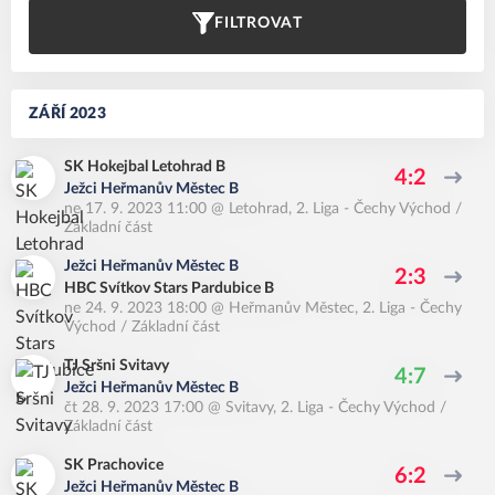
FILTROVAT
ZÁŘÍ 2023
SK Hokejbal Letohrad B
4:2
Ježci Heřmanův Městec B
ne 17. 9. 2023 11:00
@
Letohrad
,
2. Liga - Čechy Východ /
Základní část
Ježci Heřmanův Městec B
2:3
HBC Svítkov Stars Pardubice B
ne 24. 9. 2023 18:00
@
Heřmanův Městec
,
2. Liga - Čechy
Východ / Základní část
TJ Sršni Svitavy
4:7
Ježci Heřmanův Městec B
čt 28. 9. 2023 17:00
@
Svitavy
,
2. Liga - Čechy Východ /
Základní část
SK Prachovice
6:2
Ježci Heřmanův Městec B