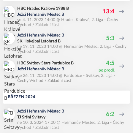
HBC Hradec Králové 1988 B
13:4
Ježci Heřmanův Městec B
so 4. 11. 2023 14:00
@
Hradec Králové
,
2. Liga - Čechy
Východ / Základní část
Ježci Heřmanův Městec B
5:3
SK Hokejbal Letohrad B
ne 19. 11. 2023 14:00
@
Heřmanův Městec
,
2. Liga - Čechy
Východ / Základní část
4:5
HBC Svítkov Stars Pardubice B
Ježci Heřmanův Městec B
po prodl.
ne 26. 11. 2023 14:00
@
Pardubice - Svítkov
,
2. Liga -
Čechy Východ / Základní část
BŘEZEN 2024
Ježci Heřmanův Městec B
6:2
TJ Sršni Svitavy
ne 10. 3. 2024 17:00
@
Heřmanův Městec
,
2. Liga - Čechy
Východ / Základní část