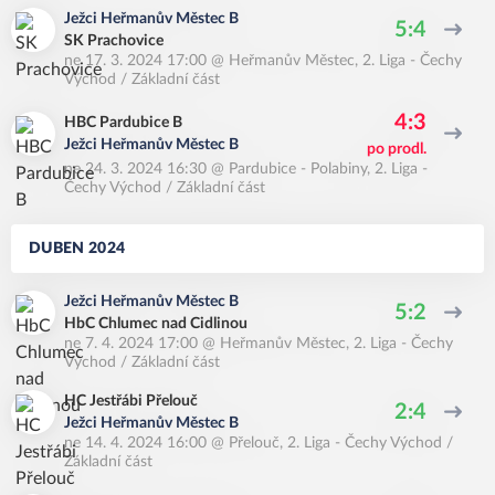
Ježci Heřmanův Městec B
5:4
SK Prachovice
ne 17. 3. 2024 17:00
@
Heřmanův Městec
,
2. Liga - Čechy
Východ / Základní část
4:3
HBC Pardubice B
Ježci Heřmanův Městec B
po prodl.
ne 24. 3. 2024 16:30
@
Pardubice - Polabiny
,
2. Liga -
Čechy Východ / Základní část
DUBEN 2024
Ježci Heřmanův Městec B
5:2
HbC Chlumec nad Cidlinou
ne 7. 4. 2024 17:00
@
Heřmanův Městec
,
2. Liga - Čechy
Východ / Základní část
HC Jestřábi Přelouč
2:4
Ježci Heřmanův Městec B
ne 14. 4. 2024 16:00
@
Přelouč
,
2. Liga - Čechy Východ /
Základní část