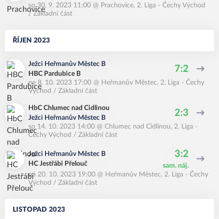
so 30. 9. 2023 11:00
@
Prachovice
,
2. Liga - Čechy Východ
/ Základní část
ŘÍJEN 2023
Ježci Heřmanův Městec B
7:2
HBC Pardubice B
ne 8. 10. 2023 17:00
@
Heřmanův Městec
,
2. Liga - Čechy
Východ / Základní část
HbC Chlumec nad Cidlinou
2:3
Ježci Heřmanův Městec B
so 14. 10. 2023 14:00
@
Chlumec nad Cidlinou
,
2. Liga -
Čechy Východ / Základní část
3:2
Ježci Heřmanův Městec B
HC Jestřábi Přelouč
sam. náj.
pá 20. 10. 2023 19:00
@
Heřmanův Městec
,
2. Liga - Čechy
Východ / Základní část
LISTOPAD 2023