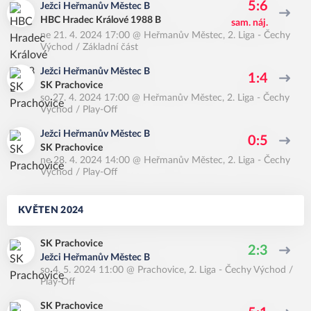
5:6
Ježci Heřmanův Městec B
HBC Hradec Králové 1988 B
sam. náj.
ne 21. 4. 2024 17:00
@
Heřmanův Městec
,
2. Liga - Čechy
Východ / Základní část
Ježci Heřmanův Městec B
1:4
SK Prachovice
so 27. 4. 2024 17:00
@
Heřmanův Městec
,
2. Liga - Čechy
Východ / Play-Off
Ježci Heřmanův Městec B
0:5
SK Prachovice
ne 28. 4. 2024 14:00
@
Heřmanův Městec
,
2. Liga - Čechy
Východ / Play-Off
KVĚTEN 2024
SK Prachovice
2:3
Ježci Heřmanův Městec B
so 4. 5. 2024 11:00
@
Prachovice
,
2. Liga - Čechy Východ /
Play-Off
SK Prachovice