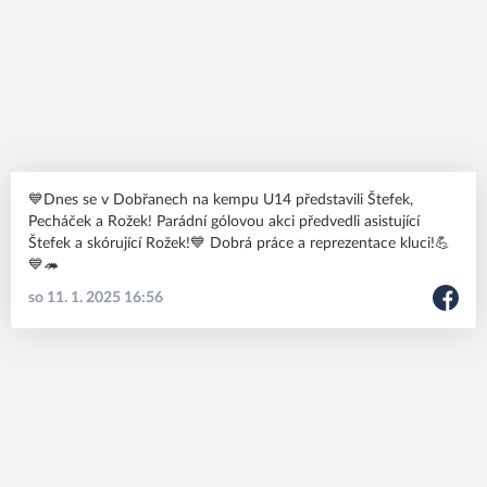
💙Dnes se v Dobřanech na kempu U14 představili Štefek,
Pecháček a Rožek! Parádní gólovou akci předvedli asistující
Štefek a skórující Rožek!💙 Dobrá práce a reprezentace kluci!💪
💙🦔
so 11. 1. 2025 16:56