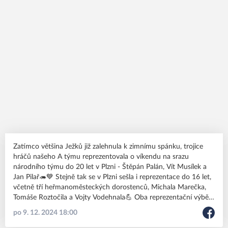
Zatímco většina Ježků již zalehnula k zimnímu spánku, trojice
hráčů našeho A týmu reprezentovala o víkendu na srazu
národního týmu do 20 let v Plzni - Štěpán Palán, Vít Musílek a
Jan Pilař🦔💙 Stejně tak se v Plzni sešla i reprezentace do 16 let,
včetně tří heřmanoměsteckých dorostenců, Michala Marečka,
Tomáše Roztočila a Vojty Vodehnala💪 Oba reprezentační výběry
se chystají na letní světové šampionáty a my zmiňovaným
po 9. 12. 2024 18:00
hráčům přejeme, aby se ve finálních nominacích našli!🍀