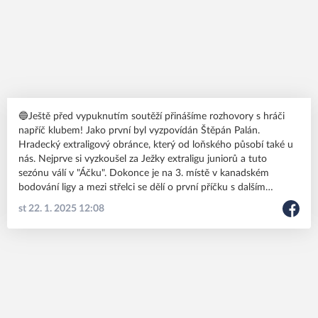
🔵Ještě před vypuknutím soutěží přinášíme rozhovory s hráči
napříč klubem! Jako první byl vyzpovídán Štěpán Palán.
Hradecký extraligový obránce, který od loňského působí také u
nás. Nejprve si vyzkoušel za Ježky extraligu juniorů a tuto
sezónu válí v "Áčku". Dokonce je na 3. místě v kanadském
bodování ligy a mezi střelci se dělí o první příčku s dalším
Ježkem - Vojtou Šmídem. Tenhle rozhovor si rozhodně dejte!
st 22. 1. 2025 12:08
Velmi povedený kousek z pera Jan Čapíno Čapka!🔵