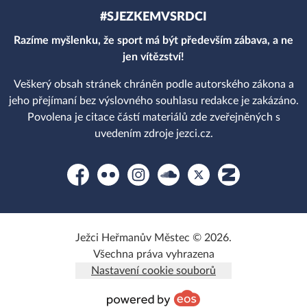
#SJEZKEMVSRDCI
Razíme myšlenku, že sport má být především zábava, a ne
jen vítězství!
Veškerý obsah stránek chráněn podle autorského zákona a
jeho přejímaní bez výslovného souhlasu redakce je zakázáno.
Povolena je citace částí materiálů zde zveřejněných s
uvedením zdroje jezci.cz.
Facebook
Flickr
Instagram
Soundcloud
Platform X
Zonerama
Ježci Heřmanův Městec © 2026.
Všechna práva vyhrazena
Nastavení cookie souborů