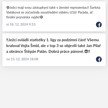
🔵Ježci mají svou zástupkyni také v ženské reprezentaci! Šarlota
Vašáková se zúčastnila soustředění výběru U16! Paráda, ať
finální pozvánka vyjde!🔵
st 18. 12. 2024 9:53
‼️Ježci ovládli statistiky 1. ligy za podzimní část! Všemu
kraloval Vojta Šmíd, ale v top 3 se objevili také Jan Pilař
a obránce Štěpán Palán. Dobrá práce pánové.😎‼️
ne 15. 12. 2024 18:08