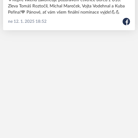
💙Repre víkend zakončuje pozdravem čtveřice borců z U16!
Zleva Tomáš Roztočil, Michal Mareček, Vojta Vodehnal a Kuba
Peřina!💙 Pánové, ať vám všem finální nominace vyjde!💪💪
ne 12. 1. 2025 18:52