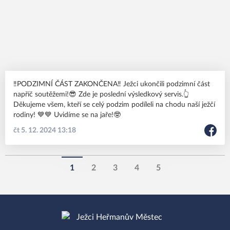
‼PODZIMNÍ ČÁST ZAKONČENA‼ Ježci ukončili podzimní část
napříč soutěžemi!😎 Zde je poslední výsledkový servis.👆
Děkujeme všem, kteří se celý podzim podíleli na chodu naší ježčí
rodiny! 💙💙 Uvidíme se na jaře!🤓
čt 5. 12. 2024 13:18
1
2
3
4
5