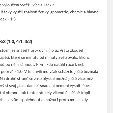
vyloučení vytěžil více a Jackie
 Lišácky využil znalosti fyziky, geometrie, chemie a hlavně
dek - 1:3.
 (1:0, 4:1, 3:2)
cem se snášel hustý dým. (To už Vráťa zkoušel
napětí, které se minutu od minuty zvětšovalo. Bronz
 než po něm sáhnout. První kdo natáhl ruce k nebi
 poprvé - 1:0. V tu chvíli mu však scházelo ještě bezmála
 Na druhé straně se zase blýskal možná ještě více, než
ý si svůj „Last dance” snad ani nemohl vysnít lépe.
ní obranu, tak tentokrát celý víkend úspěšně trápil
mohli se vším spolehnout a možná i proto mu leckdy
.