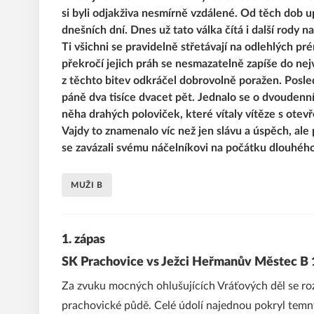
si byli odjakživa nesmírně vzdálené. Od těch dob up
dnešních dní. Dnes už tato válka čítá i další rody
Ti všichni se pravidelně střetávají na odlehlých p
překročí jejich práh se nesmazatelně zapíše do nejv
z těchto bitev odkráčel dobrovolně poražen. Posle
páně dva tisíce dvacet pět. Jednalo se o dvoudenní
něha drahých poloviček, které vítaly vítěze s ote
Vajdy to znamenalo víc než jen slávu a úspěch, al
se zavázali svému náčelníkovi na počátku dlouhého
MUŽI B
1. zápas
SK Prachovice vs Ježci Heřmanův Městec B 1:3
Za zvuku mocných ohlušujících Vráťových děl se ro
prachovické půdě. Celé údolí najednou pokryl tem