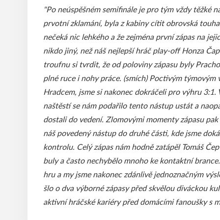
"Po neúspěšném semifinále je pro tým vždy těžké nam
prvotní zklamání, byla z kabiny cítit obrovská touha
nečeká nic lehkého a že zejména první zápas na jejic
nikdo jiný, než náš nejlepší hráč play-off Honza Č
troufnu si tvrdit, že od poloviny zápasu byly Prac
plné ruce i nohy práce. (smích) Poctivým týmovým 
Hradcem, jsme si nakonec dokráčeli pro výhru 3:1. V
naštěstí se nám podařilo tento nástup ustát a nao
dostali do vedení. Zlomovými momenty zápasu pak b
náš povedený nástup do druhé části, kde jsme dokáza
kontrolu. Celý zápas nám hodně zatápěl Tomáš Čep 
buly a často nechybělo mnoho ke kontaktní brance.
hru a my jsme nakonec zdánlivě jednoznačným výsl
šlo o dva výborné zápasy před skvělou diváckou kuli
aktivní hráčské kariéry před domácími fanoušky s me