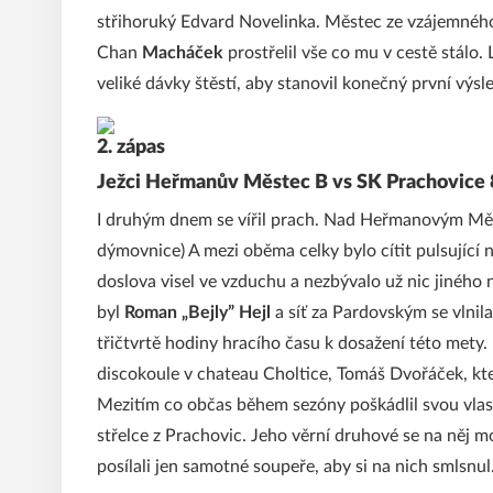
střihoruký Edvard Novelinka. Městec ze vzájemného 
Chan
Macháček
prostřelil vše co mu v cestě stálo.
veliké dávky štěstí, aby stanovil konečný první výsle
2. zápas
Ježci Heřmanův Městec B vs SK Prachovice 8:3
I druhým dnem se vířil prach. Nad Heřmanovým Měst
dýmovnice) A mezi oběma celky bylo cítit pulsující 
doslova visel ve vzduchu a nezbývalo už nic jiného
byl
Roman „Bejly” Hejl
a síť za Pardovským se vlnila
třičtvrtě hodiny hracího času k dosažení této mety.
discokoule v chateau Choltice, Tomáš Dvořáček, kter
Mezitím co občas během sezóny poškádlil svou vlast
střelce z Prachovic. Jeho věrní druhové se na něj 
posílali jen samotné soupeře, aby si na nich smlsnul