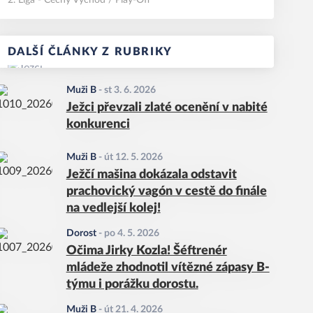
2. Liga - Čechy Východ / Play-Off
DALŠÍ ČLÁNKY Z RUBRIKY
Muži B
-
st 3. 6. 2026
Ježci převzali zlaté ocenění v nabité
konkurenci
Muži B
-
út 12. 5. 2026
Ježčí mašina dokázala odstavit
prachovický vagón v cestě do finále
na vedlejší kolej!
Dorost
-
po 4. 5. 2026
Očima Jirky Kozla! Šéftrenér
mládeže zhodnotil vítězné zápasy B-
týmu i porážku dorostu.
Muži B
-
út 21. 4. 2026