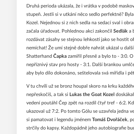
Druhá perioda ukázala, že i vrátka v podobě maskov
stupeň. Jestli si v utkání něco sedlo perfektně? Byl
Kozel. Nejednou si z nich sedla na sedací sval i obra
začala úřadovat. Pohlednou akci zakončil
Sedlák
a 
rozdávat zásahy se stejnou lehkostí jako se hostit oh
nemíchat! Že umí stejně dobře nahrát ukázal u další 
Shatterhand
Čapka
zamířil přesně a bylo to - 3:0. O
nepříznivý stav pro hosty - 3:1. Další brankou umlč
aby bylo dílo dokonáno, seštelovala svá mířidla i 
V tu chvíli už se bronz houpal skoro na krku každého
nepřeskočíš, a tak si
Lukas the Goat Kozel
doskákal
vedení poutáhl Čep zpět na rozdíl čtyř tref - 6:2. K
ukazoval už 7:2. Po tomto Gólu se uzavřela jedna ve
si pamatovat i legendu jménem
Tomáš Dvořáček
, p
strčily do kapsy. Každopádně jeho autobiografie bud