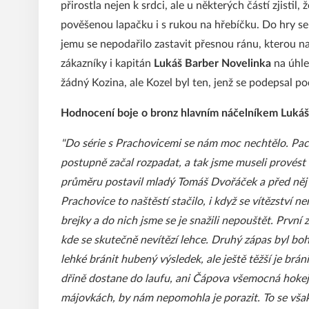
přirostla nejen k srdci, ale u některých částí zjistil,
pověšenou lapačku i s rukou na hřebíčku. Do hry s
jemu se nepodařilo zastavit přesnou ránu, kterou nač
zákazníky i kapitán
Lukáš Barber Novelinka
na úhle
žádný Kozina, ale Kozel byl ten, jenž se podepsal po
Hodnocení boje o bronz hlavním náčelníkem Luká
"Do série s Prachovicemi se nám moc nechtělo. Pac
postupně začal rozpadat, a tak jsme museli provés
průměru postavil mladý Tomáš Dvořáček a před něj
Prachovice to naštěstí stačilo, i když se vítězství 
brejky a do nich jsme se je snažili nepouštět. První 
kde se skutečně nevítězí lehce. Druhý zápas byl boh
lehké bránit hubený výsledek, ale ještě těžší je brá
dřině dostane do laufu, ani Čápova všemocná hokejk
májovkách, by nám nepomohla je porazit. To se však