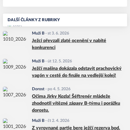
DALŠÍ ČLÁNKY Z RUBRIKY
Muži B
-
st 3. 6. 2026
Ježci převzali zlaté ocenění v nabité
konkurenci
Muži B
-
út 12. 5. 2026
Ježčí mašina dokázala odstavit prachovický
vagón v cestě do finále na vedlejší kolej!
Dorost
-
po 4. 5. 2026
Očima Jirky Kozla! Šéftrenér mládeže
zhodnotil vítězné zápasy B-týmu i porážku
dorostu.
Muži B
-
čt 2. 4. 2026
Z vyrovnané partie bere ježčí rezerva bod.