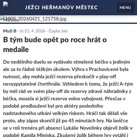
JEŽCI HEŘMANŮV MĚSTEC
MENU
Muži B
-
út 21. 4. 2026
- Čapka Jan
B tým bude opět po roce hrát o
medaile
Do nedělního duelu se vydávalo stmelené béčko s jediným
ale za to řádně těžkým úkolem. Výhra s Prachovicemi byla
nutnost, aby mohla ježčí rezerva přeskočit v play-off
nevyzpytatelné čtvrtfinále. Vzhledem k tomu, že ježčí A-tým
by měl rád ve svém play-off do rezervy zdravé náhradníky z
béčka, musela si ježčí rezerva volno vybojovat. Přesčas v
podobě prodloužení byl pro aktéry posledního
nadstavbového utkání velkým riskem. Hráči tak dělali vše
proto, aby zápas skončil již po 45 minutách hry. Na lavičce
se v roli trenéra při absenci Lukáše Novelinky objevil žolík v
podobě Kamila Mlejnka. Zkušený žolík během hry vytáhl i