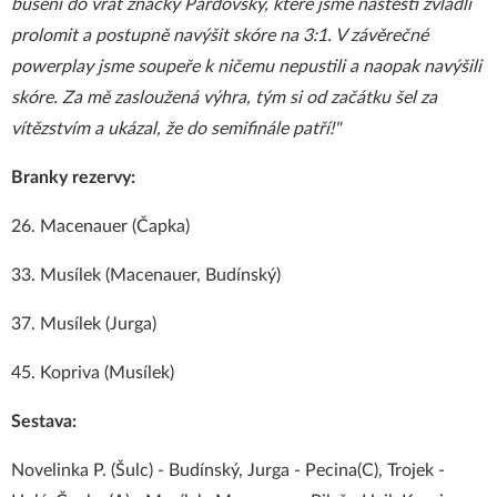
bušení do vrat značky Pardovský, které jsme naštěstí zvládli
prolomit a postupně navýšit skóre na 3:1. V závěrečné
powerplay jsme soupeře k ničemu nepustili a naopak navýšili
skóre. Za mě zasloužená výhra, tým si od začátku šel za
vítězstvím a ukázal, že do semifinále patří!"
Branky rezervy:
26. Macenauer (Čapka)
33. Musílek (Macenauer, Budínský)
37. Musílek (Jurga)
45. Kopriva (Musílek)
Sestava:
Novelinka P. (Šulc) - Budínský, Jurga - Pecina(C), Trojek -