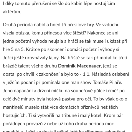
I díky tomuto přerušení se šlo do kabin lépe hostujícím
aktérům.
Druhá perioda nabídla hned tři přesilové hry. Ve vzduchu
visela otázka, komu přinesou více štěstí? Nakonec se ani
jedna početní výhoda neujala a hráči se tak museli ukázat při
hře 5 na 5. Krátce po skončení domácí početní výhody si
Ježci ještě urovnávaly lajny. Na hřiště se tak přimotal ke třetí
brázdě talent všeho druhu
Dominik Macenauer
, jenž se
dostal po chvíli k zakončení a bylo to - 1:1. Následná oslabení
v ježčím podání připomínala one man show Tomáše Pilaře.
Jeho napadání a držení míčku na soupeřově půlce téměř po
celé dvě minuty byla hotová pastva pro oči. To by však okolo
mantinelů muselo stát více domácích příznivců než těch
hostujících. Ti si vytvořili na tribuně i malý kotel. Krom pár
pořádných provazů z nebe už toho druhá perioda moc