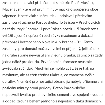
zase nemohli diváci přehlédnout silné trio Pilař, Musílek,
Macenauer, které od první minuty mačkalo soupeře z obce
vápence. Hosté však silnému tlaku odolávali především
zásluhou výtečného Pardovského. To že jsou v Prachovicích
na těžbu zvyklí potvrdil i první zásah hostů. Jiří Bucek totiž
vytěžil z jedné nepřesné rozehrávky maximum a dokázal
překonat i bezmocného Novelinku v brance - 0:1. Tento
zásah byl pro domácí mužstvo velmi nepříjemný, jelikož tlak
na druhé straně nevyústil ani v jednu branku, zatímco za zády
jedna nálož proklouzla. První domácí formace neustále
zvyšovala svůj tlak. Mnohým se mohlo zdát, že je tlak na
maximum, ale až třetí třetina ukázala, co znamená zvýšit
obrátky. Nicméně pro hostující obranu již nebyly příjemné ani
poslední minuty první periody. Beton Pardovského
nepotvrdil kvalitu prachovického cementu ve spojení s vodou
a odpadl zrovna během jednoho z největších tlaků domácích.