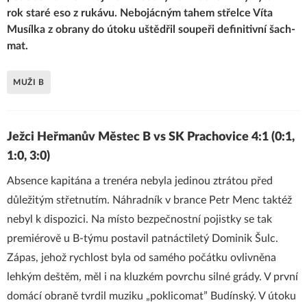
rok staré eso z rukávu. Nebojácným tahem střelce Víta
Musílka z obrany do útoku uštědřil soupeři definitivní šach-
mat.
MUŽI B
Ježci Heřmanův Městec B vs SK Prachovice 4:1 (0:1,
1:0, 3:0)
Absence kapitána a trenéra nebyla jedinou ztrátou před
důležitým střetnutím. Náhradník v brance Petr Menc taktéž
nebyl k dispozici. Na místo bezpečnostní pojistky se tak
premiérově u B-týmu postavil patnáctiletý Dominik Šulc.
Zápas, jehož rychlost byla od samého počátku ovlivněna
lehkým deštěm, měl i na kluzkém povrchu silné grády. V první
domácí obraně tvrdil muziku „poklicomat” Budínský. V útoku