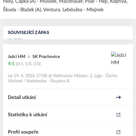
Holý, Čapka (A) - Musílek, Macenauer, Pilař - Hejl, Kopriva,
Škoda - Blažek (A), Ventura, Lebduška - Mlejnek
SOUVISEJÍCÍ ZÁPAS
Ježci HM
SK Prachovice
4:1
(0:1, 1:0, 3:0)
ne 19. 4. 2026 17:00
@
Heřmanův Městec
,
2. Liga - Čechy
Východ / Nadstavba - Skupina A
Detail utkání
Statistiky k utkání
Profil soupeře