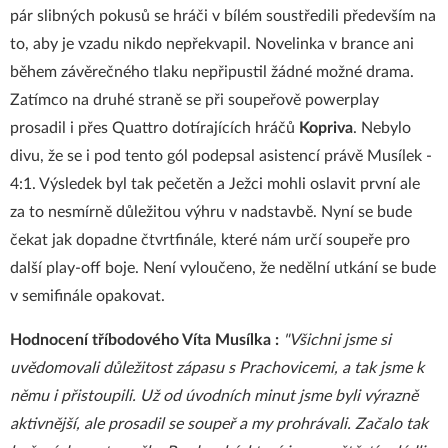
pár slibných pokusů se hráči v bílém soustředili především na
to, aby je vzadu nikdo nepřekvapil. Novelinka v brance ani
během závěrečného tlaku nepřipustil žádné možné drama.
Zatímco na druhé straně se při soupeřově powerplay
prosadil i přes Quattro dotírajících hráčů
Kopriva
. Nebylo
divu, že se i pod tento gól podepsal asistencí právě Musílek -
4:1. Výsledek byl tak pečetěn a Ježci mohli oslavit první ale
za to nesmírně důležitou výhru v nadstavbě. Nyní se bude
čekat jak dopadne čtvrtfinále, které nám určí soupeře pro
další play-off boje. Není vyloučeno, že nedělní utkání se bude
v semifinále opakovat.
Hodnocení tříbodového Víta Musílka :
"Všichni jsme si
uvědomovali důležitost zápasu s Prachovicemi, a tak jsme k
němu i přistoupili. Už od úvodních minut jsme byli výrazně
aktivnější, ale prosadil se soupeř a my prohrávali. Začalo tak