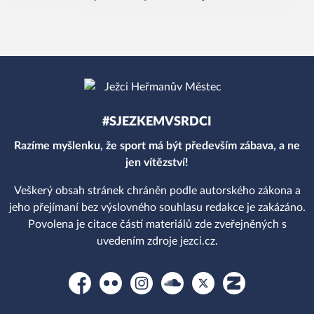
#SJEZKEMVSRDCI
Razíme myšlenku, že sport má být především zábava, a ne
jen vítězství!
Veškerý obsah stránek chráněn podle autorského zákona a
jeho přejímaní bez výslovného souhlasu redakce je zakázáno.
Povolena je citace částí materiálů zde zveřejněných s
uvedením zdroje jezci.cz.
Facebook
Flickr
Instagram
Soundcloud
Platform X
Zonerama