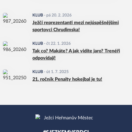
KLUB
-
pá 20. 2. 2026
Ježčí reprezentanti mezi nejúspěšnějšími
sportovci Chrudimska!
KLUB
-
čt 22. 1. 2026
Tak co? Makáte? A jak vidíte jaro? Trenéři
odpovídají!
KLUB
-
út 1. 7. 2025
21. ročník Penalty hokejbal je tu!