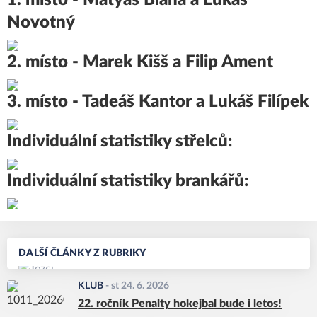
1. místo - Matyáš Bláha a Lukáš
Novotný
2. místo - Marek Kišš a Filip Ament
3. místo - Tadeáš Kantor a Lukáš Filípek
Individuální statistiky střelců:
Individuální statistiky brankářů:
DALŠÍ ČLÁNKY Z RUBRIKY
KLUB
-
st 24. 6. 2026
22. ročník Penalty hokejbal bude i letos!