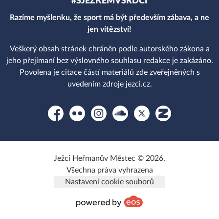
#SJEZKEMVSRDCI
Razíme myšlenku, že sport má být především zábava, a ne
jen vítězství!
Veškerý obsah stránek chráněn podle autorského zákona a
jeho přejímaní bez výslovného souhlasu redakce je zakázáno.
Povolena je citace částí materiálů zde zveřejněných s
uvedením zdroje jezci.cz.
Facebook
Flickr
Instagram
Soundcloud
Platform X
Zonerama
Ježci Heřmanův Městec © 2026.
Všechna práva vyhrazena
Nastavení cookie souborů