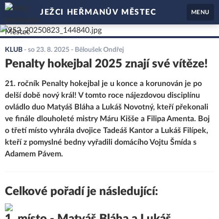
JEŽCI HEŘMANŮV MĚSTEC
MENU
KLUB
-
so 23. 8. 2025
- Běloušek Ondřej
Penalty hokejbal 2025 znají své vítěze!
21. ročník Penalty hokejbal je u konce a korunován je po
delší době nový král! V tomto roce nájezdovou disciplínu
ovládlo duo Matyáš Bláha a Lukáš Novotný, kteří překonali
ve finále dlouholeté mistry Máru Kišše a Filipa Amenta. Boj
o třetí místo vyhrála dvojice Tadeáš Kantor a Lukáš Filípek,
kteří z pomyslné bedny vyřadili domácího Vojtu Šmída s
Adamem Pávem.
Celkové pořadí je následující: