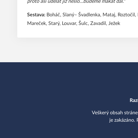
proto asi udělat již nešlo…budeme makat dál.“
Sestava:
Boháč, Slaný– Švadlenka, Mataj, Roztočil, 
Mareček, Starý, Louvar, Šulc, Zavadil, Ježek
Raz
Veškerý obsah stráne
je zakázáno. 