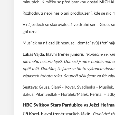
minutách. K míčku se před brankou dostal
MICHAL
Rozhodnutí nepřineslo ani prodloužení, kde se nic 
V nájezdech se skórovalo až ve druhé serii, Gruss se
gól uznali.
Musílek na nájezd již nemusel, domácí svůj třetí náj
Lukáš Vajda, hlavní trenér juniorů:
"Konečně se nám 
dle mého názoru lepší. Domácí jsme v hodně momente
opět míň. Doufám, že jsme se tímto výkonem dostat
zápasech tohoto roku. Soupeři děkujeme za fér zápa
Sestava:
Gruss, Slaný - Kovář, Švadlenka - Musílek,
Bakus, Pilař, Sedlák - Horálek/Málek, Peřina, Hladk
HBC Svítkov Stars Pardubice vs Ježci Heřmanů
Jiří Kozel, hlavní trenér starších žáků:
„První dvě tř