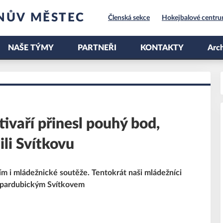
NŮV MĚSTEC
Členská sekce
Hokejbalové centr
NAŠE TÝMY
PARTNEŘI
KONTAKTY
Arch
ivaří přinesl pouhý bod,
ili Svítkovu
ím i mládežnické soutěže. Tentokrát naši mládežníci
 s pardubickým Svítkovem