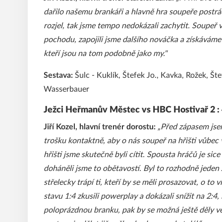
dařilo našemu brankáři a hlavně hra soupeře postrád
rozjel, tak jsme tempo nedokázali zachytit. Soupeř v
pochodu, zapojili jsme dalšího nováčka a získáváme
kteří jsou na tom podobně jako my."
Sestava:
Šulc - Kuklík, Štefek Jo., Kavka, Rožek, Št
Wasserbauer
Ježci Heřmanův Městec vs HBC Hostivař 2 : 4 
Jiří Kozel, hlavní trenér dorostu:
„Před zápasem jsem
trošku kontaktně, aby o nás soupeř na hřišti vůbec vě
hřišti jsme skutečně byli cítit. Spousta hráčů je sic
doháněli jsme to obětavostí. Byl to rozhodně jeden 
střelecky trápí ti, kteří by se měli prosazovat, o to v
stavu 1:4 zkusili powerplay a dokázali snížit na 2:4, 
poloprázdnou branku, pak by se možná ještě děly věci 