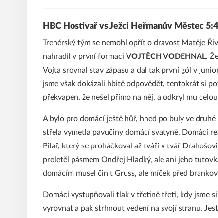
HBC Hostivař vs Ježci Heřmanův Městec 5:4ss 
Trenérský tým se nemohl opřít o dravost Matěje Řiv
nahradil v první formaci
VOJTĚCH VODEHNAL
. Ž
Vojta srovnal stav zápasu a dal tak první gól v junio
jsme však dokázali hbitě odpovědět, tentokrát si p
překvapen, že nešel přímo na něj, a odkryl mu celo
A bylo pro domácí ještě hůř, hned po buly ve druhé 
střela vymetla pavučiny domácí svatyně. Domácí re
Pilař, který se proháčkoval až tváří v tvář Drahošovi
proletěl pásmem Ondřej Hladký, ale ani jeho tutovk
domácím musel činit Gruss, ale míček před brankov
Domácí vystupňovali tlak v třetině třetí, kdy jsme si
vyrovnat a pak strhnout vedení na svojí stranu. Jes