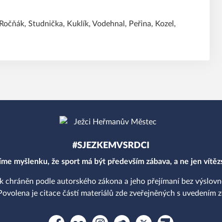
Ročňák, Studnička, Kuklík, Vodehnal, Peřina, Kozel,
#SJEZKEMVSRDCI
íme myšlenku, že sport má být především zábava, a ne jen vítězs
k chráněn podle autorského zákona a jeho přejímaní bez výslov
Povolena je citace částí materiálů zde zveřejněných s uvedením zd