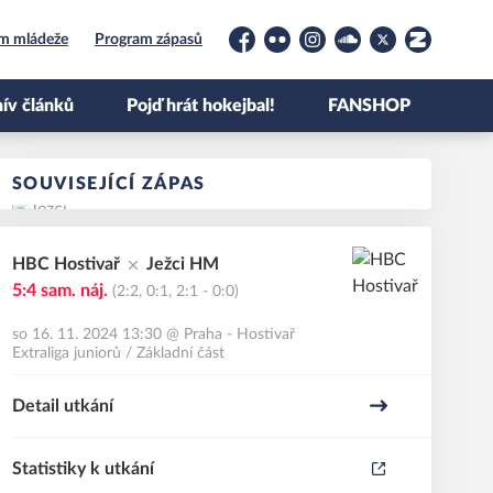
um mládeže
Program zápasů
Facebook
Flickr
Instagram
Soundcloud
Platform X
Zonerama
ív článků
Pojď hrát hokejbal!
FANSHOP
SOUVISEJÍCÍ ZÁPAS
HBC Hostivař
Ježci HM
5:4
sam. náj.
(2:2, 0:1, 2:1 - 0:0)
so 16. 11. 2024 13:30
@
Praha - Hostivař
Extraliga juniorů / Základní část
Detail utkání
Statistiky k utkání