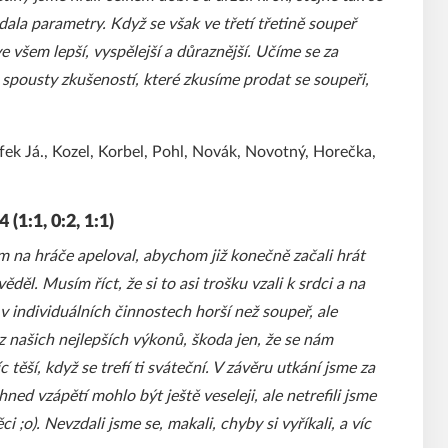
ala parametry. Když se však ve třetí třetině soupeř
e všem lepší, vyspělejší a důraznější. Učíme se za
 spousty zkušeností, které zkusíme prodat se soupeři,
efek Já., Kozel, Korbel, Pohl, Novák, Novotný, Horečka,
(1:1, 0:2, 1:1)
 na hráče apeloval, abychom již konečně začali hrát
děl. Musím říct, že si to asi trošku vzali k srdci a na
e v individuálních činnostech horší než soupeř, ale
z našich nejlepších výkonů, škoda jen, že se nám
íc těší, když se trefí ti sváteční. V závěru utkání jsme za
hned vzápětí mohlo být ještě veseleji, ale netrefili jsme
;o). Nevzdali jsme se, makali, chyby si vyříkali, a víc