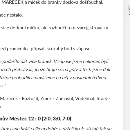
 MAREČEK
a míček do branky doslova došťouchal.
moc nestalo.
 sice dotknul míčku, ale rozhodčí to nezaregistrovali a
ezd proměnili a připsali si druhý bod v zápase.
podařilo dát více branek. V zápase jsme nakonec byli
ch přehrávali, jenže hraje se na góly a těch jsme dali
ečně probudili a navážeme na něj v posledních dvou
s."
 Mareček - Roztočil, Zmek - Zamastil, Vodehnal, Starý -
ý
v Městec 12 : 0 (2:0, 3:0, 7:0)
etiny jsme hráli celkem dobře a drželi krok, stejně tak se