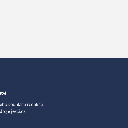
tví!
ného souhlasu redakce
roje jezci.cz.