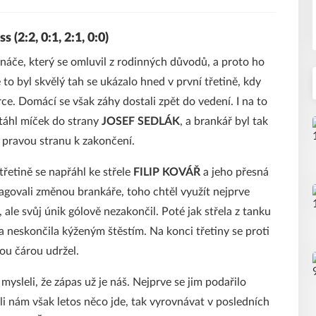
(2:2, 0:1, 2:1, 0:0)
náče, který se omluvil z rodinných důvodů, a proto ho
e to byl skvělý tah se ukázalo hned v první třetině, kdy
rce. Domácí se však záhy dostali zpět do vedení. I na to
otáhl míček do strany
JOSEF SEDLÁK
, a brankář byl tak
u pravou stranu k zakončení.
třetině se napřáhl ke střele
FILIP KOVÁŘ
a jeho přesná
agovali změnou brankáře, toho chtěl využít nejprve
, ale svůj únik gólově nezakončil. Poté jak střela z tanku
a neskončila kýženým štěstím. Na konci třetiny se proti
ou čárou udržel.
 mysleli, že zápas už je náš. Nejprve se jim podařilo
tli nám však letos něco jde, tak vyrovnávat v posledních