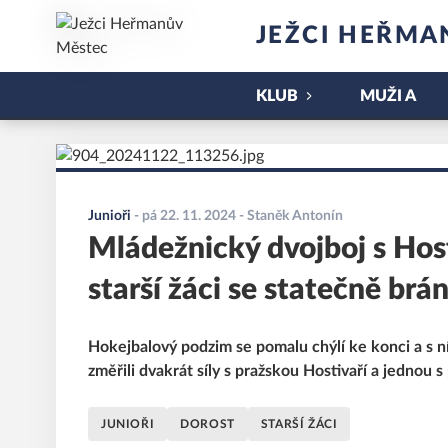
JEŽCI HEŘMA
KLUB
MUŽI A
Junioři
-
pá 22. 11. 2024
- Staněk Antonín
Mládežnický dvojboj s Host
starší žáci se statečně brán
Hokejbalový podzim se pomalu chýlí ke konci a s n
změřili dvakrát síly s pražskou Hostivaří a jednou
JUNIOŘI
DOROST
STARŠÍ ŽÁCI