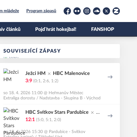
um mládeže
Program zápasů
Facebook
Flickr
Instagram
Soundcloud
Platform X
Zonerama
ív článků
Pojď hrát hokejbal!
FANSHOP
SOUVISEJÍCÍ ZÁPASY
Ježci HM
HBC Malenovice
3:9
(0:1, 2:6, 1:2)
so 18. 4. 2026 11:00
@
Heřmanův Městec
Extraliga dorostu / Nadstavba - Skupina B - Východ
HBC Svítkov Stars Pardubice
Je
žci HM
12:1
(5:0, 5:1, 2:0)
ne 19. 4. 2026 15:30
@
Pardubice - Svítkov