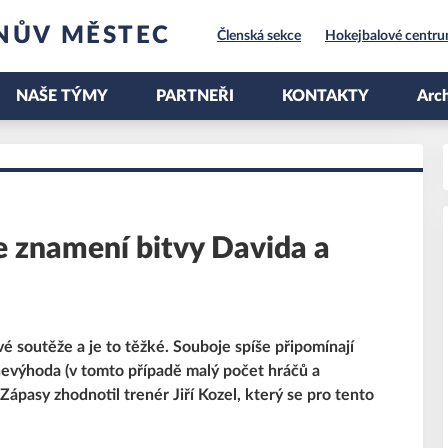
NŮV MĚSTEC
Členská sekce
Hokejbalové centr
NAŠE TÝMY
PARTNEŘI
KONTAKTY
Arch
e znamení bitvy Davida a
é soutěže a je to těžké. Souboje spíše připomínají
nevýhoda (v tomto případě malý počet hráčů a
 Zápasy zhodnotil trenér Jiří Kozel, který se pro tento