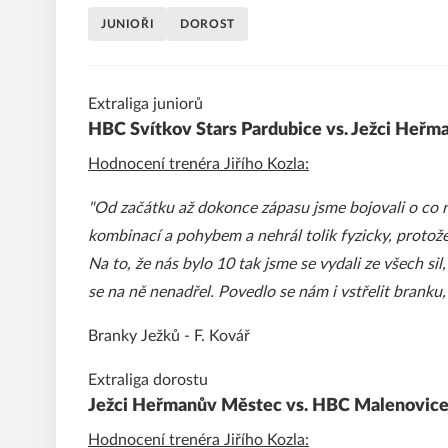
JUNIOŘI
DOROST
Extraliga juniorů
HBC Svítkov Stars Pardubice vs. Ježci Heřman
Hodnocení trenéra Jiřího Kozla:
"Od začátku až dokonce zápasu jsme bojovali o co ne
kombinací a pohybem a nehrál tolik fyzicky, proto
Na to, že nás bylo 10 tak jsme se vydali ze všech sil
se na ně nenadřel. Povedlo se nám i vstřelit branku
Branky Ježků - F. Kovář
Extraliga dorostu
Ježci Heřmanův Městec vs. HBC Malenovice - 3
Hodnocení trenéra Jiřího Kozla: