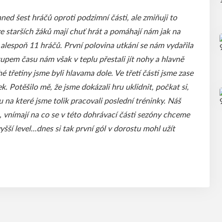
ed šest hráčů oproti podzimní části, ale zmiňuji to
ze starších žáků mají chuť hrát a pomáhají nám jak na
i alespoň 11 hráčů. První polovina utkání se nám vydařila
tupem času nám však v teplu přestali jít nohy a hlavně
é třetiny jsme byli hlavama dole. Ve třetí části jsme zase
ek. Potěšilo mě, že jsme dokázali hru uklidnit, počkat si,
 na které jsme tolik pracovali poslední tréninky. Náš
, vnímají na co se v této dohrávací části sezóny chceme
šší level...dnes si tak první gól v dorostu mohl užít