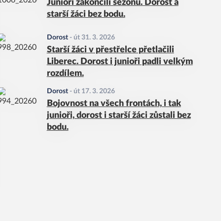
Junioři zakončili sezónu. Dorost a
starší žáci bez bodu.
Dorost
-
út 31. 3. 2026
Starší žáci v přestřelce přetlačili
Liberec. Dorost i junioři padli velkým
rozdílem.
Dorost
-
út 17. 3. 2026
Bojovnost na všech frontách, i tak
junioři, dorost i starší žáci zůstali bez
bodu.