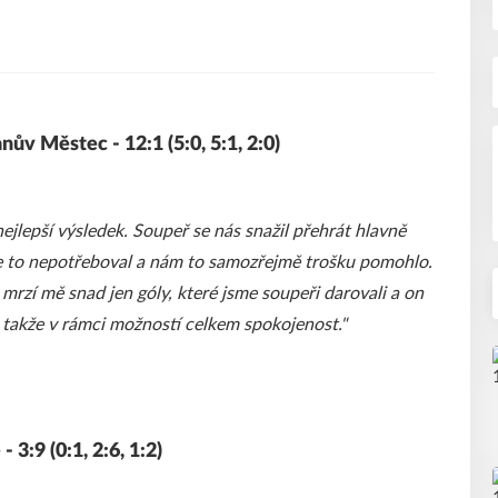
ův Městec - 12:1 (5:0, 5:1, 2:0)
jlepší výsledek. Soupeř se nás snažil přehrát hlavně
že to nepotřeboval a nám to samozřejmě trošku pomohlo.
, mrzí mě snad jen góly, které jsme soupeři darovali a on
, takže v rámci možností celkem spokojenost."
:9 (0:1, 2:6, 1:2)