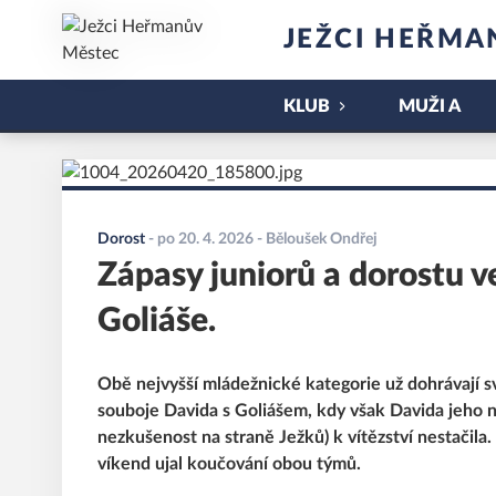
JEŽCI HEŘMA
KLUB
MUŽI A
Dorost
-
po 20. 4. 2026
- Běloušek Ondřej
Zápasy juniorů a dorostu v
Goliáše.
Obě nejvyšší mládežnické kategorie už dohrávají sv
souboje Davida s Goliášem, kdy však Davida jeho 
nezkušenost na straně Ježků) k vítězství nestačila.
víkend ujal koučování obou týmů.