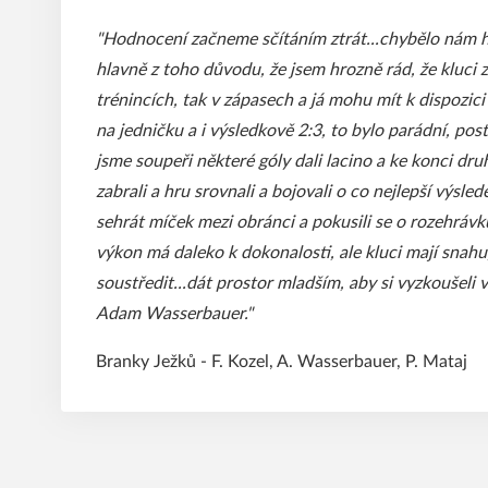
"Hodnocení začneme sčítáním ztrát...chybělo nám hn
hlavně z toho důvodu, že jsem hrozně rád, že kluci 
trénincích, tak v zápasech a já mohu mít k dispozic
na jedničku a i výsledkově 2:3, to bylo parádní, pos
jsme soupeři některé góly dali lacino a ke konci druh
zabrali a hru srovnali a bojovali o co nejlepší výsled
sehrát míček mezi obránci a pokusili se o rozehrávku
výkon má daleko k dokonalosti, ale kluci mají snahu
soustředit...dát prostor mladším, aby si vyzkoušeli vy
Adam Wasserbauer."
Branky Ježků - F. Kozel, A. Wasserbauer, P. Mataj