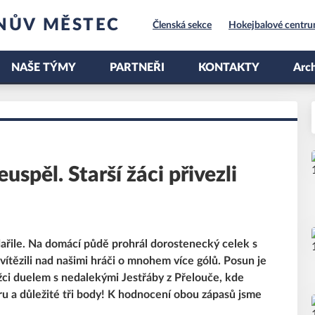
NŮV MĚSTEC
Členská sekce
Hokejbalové centr
NAŠE TÝMY
PARTNEŘI
KONTAKTY
Arch
spěl. Starší žáci přivezli
dařile. Na domácí půdě prohrál dorostenecký celek s
vítězili nad našimi hráči o mnohem více gólů. Posun je
Ježci duelem s nedalekými Jestřáby z Přelouče, kde
hru a důležité tři body! K hodnocení obou zápasů jsme