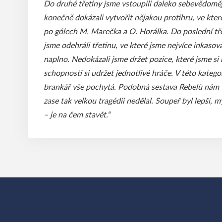
Do druhé třetiny jsme vstoupili daleko sebevědoměji
konečně dokázali vytvořit nějakou protihru, ve které
po gólech M. Marečka a O. Horálka. Do poslední tře
jsme odehráli třetinu, ve které jsme nejvíce inkasov
naplno. Nedokázali jsme držet pozice, které jsme si
schopnosti si udržet jednotlivé hráče. V této katego
brankář vše pochytá. Podobná sestava Rebelů nám v
zase tak velkou tragédii nedělal. Soupeř byl lepší, m
– je na čem stavět.“