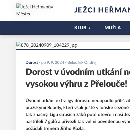
JEŽCI HEŘMA
KLUB
MUŽI A
Dorost
-
po 9. 9. 2024
- Běloušek Ondřej
Dorost v úvodním utkání neu
vysokou výhru z Přelouče!
Úvodní utkání extraligy dorostu nedopadlo příliš z
pražskými Rebely, kteří však ještě v loňské sezóně 
tak značný. Ligu straších žáků poté otevřeli naši 
nastříleli 7 gólů a přivezli tak velmi povedenou vý
požádali trenéra Jiřího Kozla.