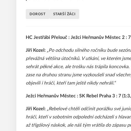
DOROST
STARŠÍ ŽÁCI
HC Jestřábi Přelouč : Ježci Heřmanův Městec 2 : 7 (
Jiří Kozel:
„Po odchodu silného ročníku bude sezóna s
převážná většina útočníků. V utkání, ve kterém jsme
sehrát pěkné akce, ale trošku nás trápila koncovka. 
zase na druhou stranu jsme vyzkoušeli snad všechn
objevili i hráči, kteří tam ještě nikdy nehráli.“
Ježci Heřmanův Městec : SK Rebel Praha 3 : 7 (1:3,2
Jiří Kozel:
„Rebelové chtěli odčinit porážku své juni
hráči, kteří v sobotním odpoledni odcházeli s hlavam
až třígólový náskok, ale náš tým vrátila do zápasu pr