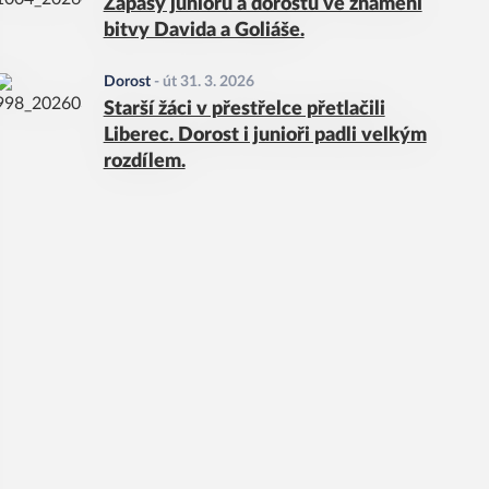
Zápasy juniorů a dorostu ve znamení
bitvy Davida a Goliáše.
Dorost
-
út 31. 3. 2026
Starší žáci v přestřelce přetlačili
Liberec. Dorost i junioři padli velkým
rozdílem.