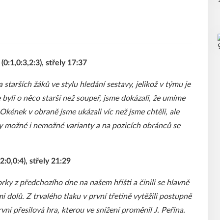
0:1,0:3,2:3), střely 17:37
tarších žáků ve stylu hledání sestavy, jelikož v týmu je
 byli o něco starší než soupeř, jsme dokázali, že umíme
Okének v obraně jsme ukázali víc než jsme chtěli, ale
y možné i nemožné varianty a na pozicích obránců se
:0,0:4), střely 21:29
orky z předchozího dne na našem hřišti a činili se hlavně
i dolů. Z trvalého tlaku v první třetině vytěžili postupně
vní přesilová hra, kterou ve snížení proměnil J. Peřina.