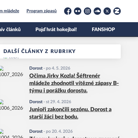
um mládeže
Program zápasů
Facebook
Flickr
Instagram
Soundcloud
Platform X
Zonerama
ív článků
Pojď hrát hokejbal!
FANSHOP
DALŠÍ ČLÁNKY Z RUBRIKY
Dorost
-
po 4. 5. 2026
Očima Jirky Kozla! Šéftrenér
mládeže zhodnotil vítězné zápasy B-
týmu i porážku dorostu.
Dorost
-
st 29. 4. 2026
Junioři zakončili sezónu. Dorost a
starší žáci bez bodu.
Dorost
-
po 20. 4. 2026