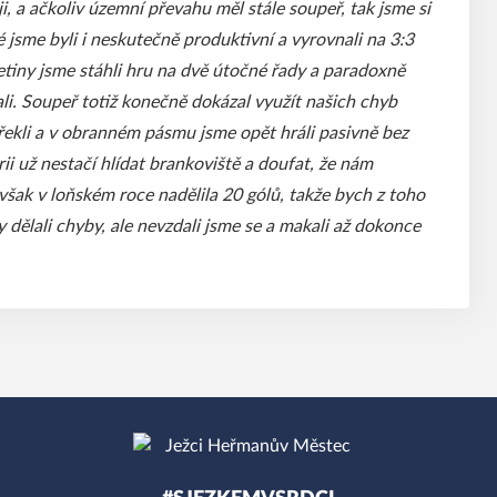
, a ačkoliv územní převahu měl stále soupeř, tak jsme si
 jsme byli i neskutečně produktivní a vyrovnali na 3:3
tiny jsme stáhli hru na dvě útočné řady a paradoxně
ali. Soupeř totiž konečně dokázal využít našich chyb
 řekli a v obranném pásmu jsme opět hráli pasivně bez
rii už nestačí hlídat brankoviště a doufat, že nám
šak v loňském roce nadělila 20 gólů, takže bych z toho
y dělali chyby, ale nevzdali jsme se a makali až dokonce