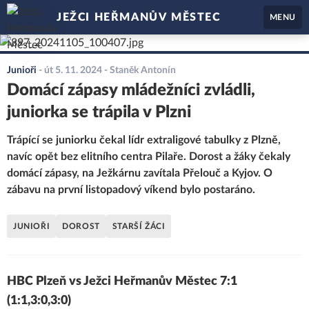
JEŽCI HEŘMANŮV MĚSTEC
MENU
Junioři
-
út 5. 11. 2024
- Staněk Antonín
Domácí zápasy mládežníci zvládli,
juniorka se trápila v Plzni
Trápící se juniorku čekal lídr extraligové tabulky z Plzně,
navíc opět bez elitního centra Pilaře. Dorost a žáky čekaly
domácí zápasy, na Ježkárnu zavítala Přelouč a Kyjov. O
zábavu na první listopadový víkend bylo postaráno.
JUNIOŘI
DOROST
STARŠÍ ŽÁCI
HBC Plzeň vs Ježci Heřmanův Městec 7:1
(1:1,3:0,3:0)