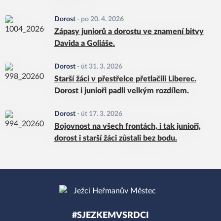
Dorost
-
po 20. 4. 2026
Zápasy juniorů a dorostu ve znamení bitvy
Davida a Goliáše.
Dorost
-
út 31. 3. 2026
Starší žáci v přestřelce přetlačili Liberec.
Dorost i junioři padli velkým rozdílem.
Dorost
-
út 17. 3. 2026
Bojovnost na všech frontách, i tak junioři,
dorost i starší žáci zůstali bez bodu.
#SJEZKEMVSRDCI