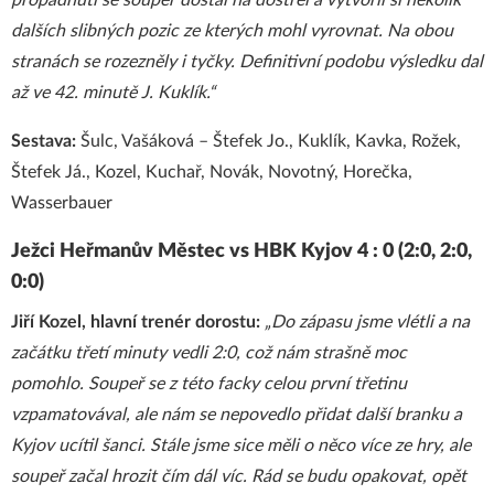
propadnutí se soupeř dostal na dostřel a vytvořil si několik
dalších slibných pozic ze kterých mohl vyrovnat. Na obou
stranách se rozezněly i tyčky. Definitivní podobu výsledku dal
až ve 42. minutě J. Kuklík.“
Sestava:
Šulc, Vašáková – Štefek Jo., Kuklík, Kavka, Rožek,
Štefek Já., Kozel, Kuchař, Novák, Novotný, Horečka,
Wasserbauer
Ježci Heřmanův Městec vs HBK Kyjov 4 : 0 (2:0, 2:0,
0:0)
Jiří Kozel, hlavní trenér dorostu:
„Do zápasu jsme vlétli a na
začátku třetí minuty vedli 2:0, což nám strašně moc
pomohlo. Soupeř se z této facky celou první třetinu
vzpamatovával, ale nám se nepovedlo přidat další branku a
Kyjov ucítil šanci. Stále jsme sice měli o něco více ze hry, ale
soupeř začal hrozit čím dál víc. Rád se budu opakovat, opět