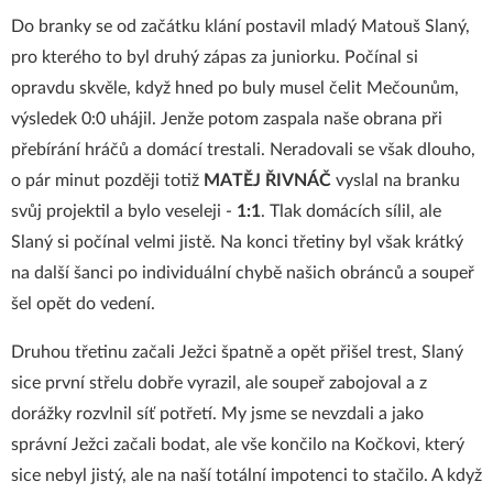
Do branky se od začátku klání postavil mladý Matouš Slaný,
pro kterého to byl druhý zápas za juniorku. Počínal si
opravdu skvěle, když hned po buly musel čelit Mečounům,
výsledek 0:0 uhájil. Jenže potom zaspala naše obrana při
přebírání hráčů a domácí trestali. Neradovali se však dlouho,
o pár minut později totiž
MATĚJ ŘIVNÁČ
vyslal na branku
svůj projektil a bylo veseleji -
1:1
. Tlak domácích sílil, ale
Slaný si počínal velmi jistě. Na konci třetiny byl však krátký
na další šanci po individuální chybě našich obránců a soupeř
šel opět do vedení.
Druhou třetinu začali Ježci špatně a opět přišel trest, Slaný
sice první střelu dobře vyrazil, ale soupeř zabojoval a z
dorážky rozvlnil síť potřetí. My jsme se nevzdali a jako
správní Ježci začali bodat, ale vše končilo na Kočkovi, který
sice nebyl jistý, ale na naší totální impotenci to stačilo. A když