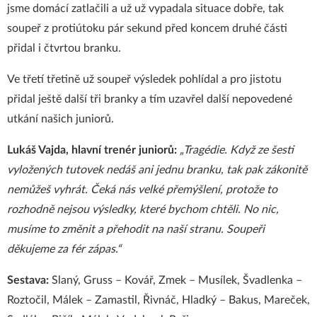
jsme domácí zatlačili a už už vypadala situace dobře, tak
soupeř z protiútoku pár sekund před koncem druhé části
přidal i čtvrtou branku.
Ve třetí třetině už soupeř výsledek pohlídal a pro jistotu
přidal ještě další tři branky a tím uzavřel další nepovedené
utkání našich juniorů.
Lukáš Vajda, hlavní trenér juniorů:
„Tragédie. Když ze šesti
vyložených tutovek nedáš ani jednu branku, tak pak zákonitě
nemůžeš vyhrát. Čeká nás velké přemýšlení, protože to
rozhodně nejsou výsledky, které bychom chtěli. No nic,
musíme to změnit a přehodit na naší stranu. Soupeři
děkujeme za fér zápas.“
Sestava:
Slaný, Gruss – Kovář, Zmek – Musílek, Švadlenka –
Roztočil, Málek – Zamastil, Řivnáč, Hladký – Bakus, Mareček,