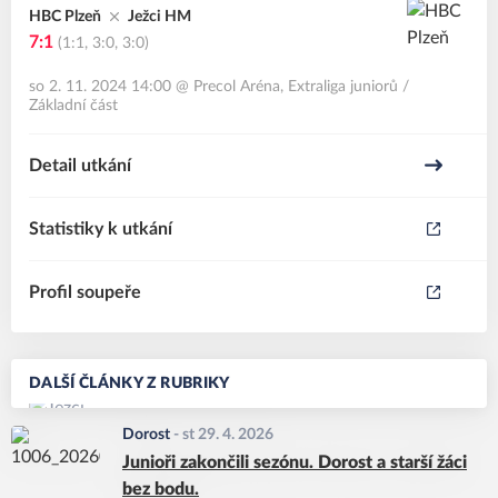
HBC Plzeň
Ježci HM
7:1
(1:1, 3:0, 3:0)
so 2. 11. 2024 14:00
@
Precol Aréna
,
Extraliga juniorů /
Základní část
Detail utkání
Statistiky k utkání
Profil soupeře
DALŠÍ ČLÁNKY Z RUBRIKY
Dorost
-
st 29. 4. 2026
Junioři zakončili sezónu. Dorost a starší žáci
bez bodu.