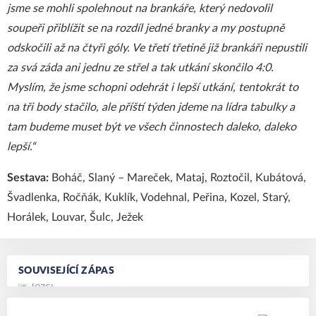
jsme se mohli spolehnout na brankáře, který nedovolil
soupeři přiblížit se na rozdíl jedné branky a my postupně
odskočili až na čtyři góly. Ve třetí třetině již brankáři nepustili
za svá záda ani jednu ze střel a tak utkání skončilo 4:0.
Myslím, že jsme schopni odehrát i lepší utkání, tentokrát to
na tři body stačilo, ale příští týden jdeme na lídra tabulky a
tam budeme muset být ve všech činnostech daleko, daleko
lepší.“
Sestava:
Boháč, Slaný – Mareček, Mataj, Roztočil, Kubátová,
Švadlenka, Ročňák, Kuklík, Vodehnal, Peřina, Kozel, Starý,
Horálek, Louvar, Šulc, Ježek
SOUVISEJÍCÍ ZÁPAS