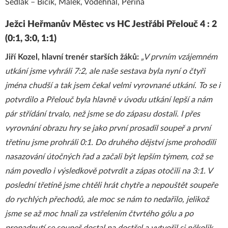
Sedlák – Bičík, Málek, Vodehnal, Peřina
Ježci Heřmanův Městec vs HC Jestřábi Přelouč 4 : 2
(0:1, 3:0, 1:1)
Jiří Kozel, hlavní trenér starších žáků:
„V prvním vzájemném
utkání jsme vyhráli 7:2, ale naše sestava byla nyní o čtyři
jména chudší a tak jsem čekal velmi vyrovnané utkání. To se i
potvrdilo a Přelouč byla hlavně v úvodu utkání lepší a nám
pár střídání trvalo, než jsme se do zápasu dostali. I přes
vyrovnání obrazu hry se jako první prosadil soupeř a první
třetinu jsme prohráli 0:1. Do druhého dějství jsme prohodili
nasazování útočných řad a začali být lepším týmem, což se
nám povedlo i výsledkově potvrdit a zápas otočili na 3:1. V
poslední třetině jsme chtěli hrát chytře a nepouštět soupeře
do rychlých přechodů, ale moc se nám to nedařilo, jelikož
jsme se až moc hnali za vstřelením čtvrtého gólu a po