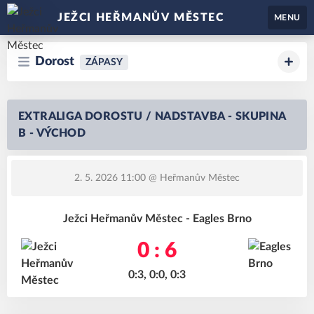
JEŽCI HEŘMANŮV MĚSTEC
MENU
Dorost
ZÁPASY
EXTRALIGA DOROSTU / NADSTAVBA - SKUPINA
B - VÝCHOD
2. 5. 2026 11:00
@ Heřmanův Městec
Ježci Heřmanův Městec - Eagles Brno
0 : 6
0:3, 0:0, 0:3