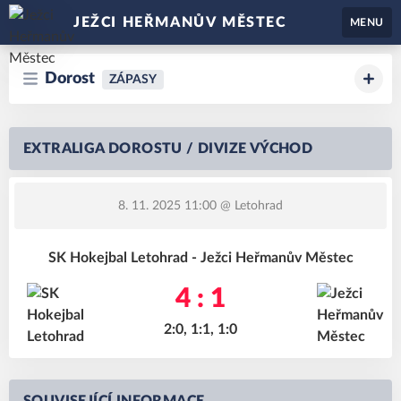
JEŽCI HEŘMANŮV MĚSTEC
MENU
Dorost
ZÁPASY
EXTRALIGA DOROSTU / DIVIZE VÝCHOD
8. 11. 2025 11:00
@ Letohrad
SK Hokejbal Letohrad - Ježci Heřmanův Městec
4 : 1
2:0, 1:1, 1:0