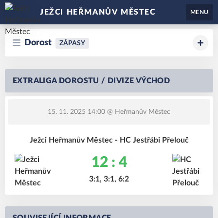
JEŽCI HEŘMANŮV MĚSTEC
MENU
Dorost
ZÁPASY
EXTRALIGA DOROSTU / DIVIZE VÝCHOD
15. 11. 2025 14:00
@ Heřmanův Městec
Ježci Heřmanův Městec - HC Jestřábi Přelouč
12 : 4
3:1, 3:1, 6:2