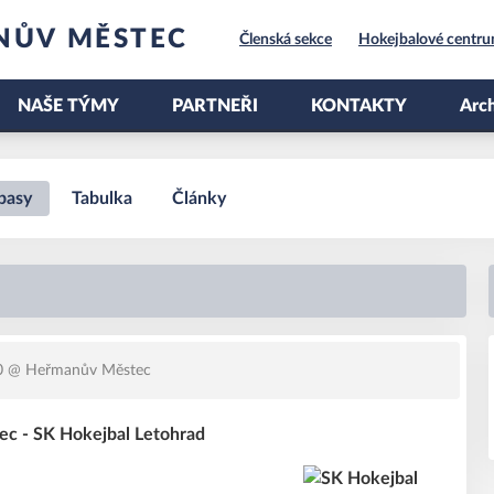
NŮV MĚSTEC
Členská sekce
Hokejbalové centr
NAŠE TÝMY
PARTNEŘI
KONTAKTY
Arch
pasy
Tabulka
Články
0
@ Heřmanův Městec
c - SK Hokejbal Letohrad