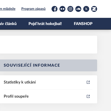
um mládeže
Program zápasů
Facebook
Flickr
Instagram
Soundcloud
Platform X
Zonerama
ív článků
Pojď hrát hokejbal!
FANSHOP
SOUVISEJÍCÍ INFORMACE
Statistiky k utkání
Profil soupeře