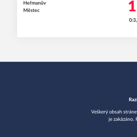
1
0:3,
Raz
Veškerý obsah stráne
je zakázáno. 