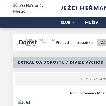
JEŽCI HEŘMA
KLUB
MUŽI A
Dorost
Přehled
Soupiska
Zá
EXTRALIGA DOROSTU / DIVIZE VÝCHOD
28. 3. 2026 14:0
Ježci Heřmanův Měste