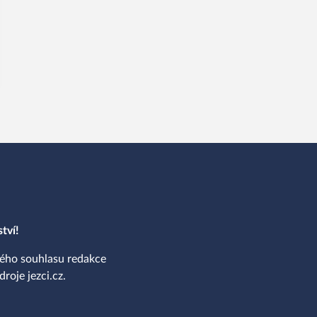
tví!
ného souhlasu redakce
roje jezci.cz.