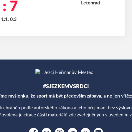
 : 7
 1:1, 0:3
#SJEZKEMVSRDCI
íme myšlenku, že sport má být především zábava, a ne jen vítězs
k chráněn podle autorského zákona a jeho přejímaní bez výslov
Povolena je citace částí materiálů zde zveřejněných s uvedením zd