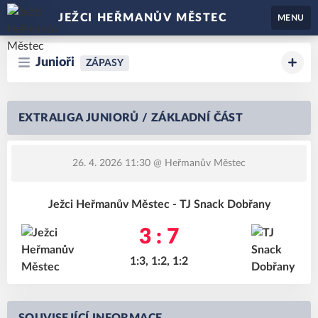
JEŽCI HEŘMANŮV MĚSTEC
MENU
Junioři
ZÁPASY
EXTRALIGA JUNIORŮ / ZÁKLADNÍ ČÁST
26. 4. 2026 11:30
@ Heřmanův Městec
Ježci Heřmanův Městec - TJ Snack Dobřany
3 : 7
1:3, 1:2, 1:2