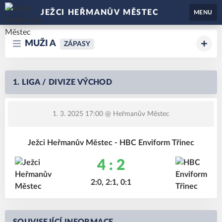
JEŽCI HEŘMANŮV MĚSTEC
MENU
MUŽI A
ZÁPASY
1. LIGA / DIVIZE VÝCHOD
1. 3. 2025 17:00
@ Heřmanův Městec
Ježci Heřmanův Městec - HBC Enviform Třinec
4 : 2
2:0, 2:1, 0:1