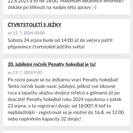
22.8.2025 a to od 18:00. Maximum detailních informací
získáte po kliknutí na nadpis této zprávy :-)
ČTVRTSTOLETÍ S JEŽKY
so 13. 7. 2024 10:00
Sobota 24.srpna bude od 14:00 až do večera patřit
připomínce čtvrtstoletí ježčího světa!
20. jubilejní ročník Penalty hokejbal je tu!
so 13. 7. 2024 9:03
Po roční pauze se na Ježkárnu vrací Penalty hokejbal!
Tento ročník bude navíc jubilejní, jelikož své šikovné
ruce a lapačky ukážou dvojice střelců a gólmanů již po
dvacáté! Penalty hokejbal roku 2024 vypuknou v pátek
23.srpna, a to registrací dvojic od 18:00!!! A teď to
nejdůležitější - registrovat se je možné do 16.8. ve 12:00
nebo naplněním kapacity 32 dvojic!