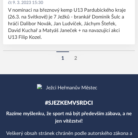
čt 9. 3. 2023 15:30
V nominaci na březnový kemp U13 Pardubického kraje
(26.3. na Svítkově) je 7 Ježků - brankář Dominik Šulc a
hráči Dalibor Novák, Jan Ludvíček, Jáchym Štefek,
David Kuchař a Matyáš Janeček + na navazující akci
U13 Filip Kozel.
1
2
#SJEZKEMVSRDCI
Razíme myšlenku, že sport má být především zábava, a ne
jen vítězství!
Veškerý obsah stránek chráněn podle autorského zákona a