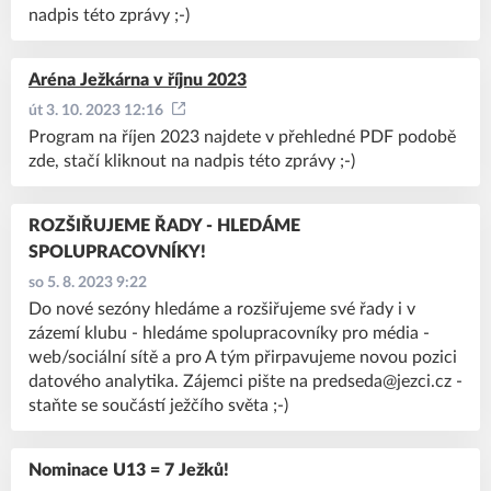
nadpis této zprávy ;-)
Aréna Ježkárna v říjnu 2023
út 3. 10. 2023 12:16
Program na říjen 2023 najdete v přehledné PDF podobě
zde, stačí kliknout na nadpis této zprávy ;-)
ROZŠIŘUJEME ŘADY - HLEDÁME
SPOLUPRACOVNÍKY!
so 5. 8. 2023 9:22
Do nové sezóny hledáme a rozšiřujeme své řady i v
zázemí klubu - hledáme spolupracovníky pro média -
web/sociální sítě a pro A tým přirpavujeme novou pozici
datového analytika. Zájemci pište na predseda@jezci.cz -
staňte se součástí ježčího světa ;-)
Nominace U13 = 7 Ježků!