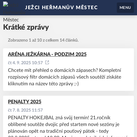
JEŽCI HEŘMANŮV MĚSTEC
MENU
Krátké zprávy
Zobrazeno 1 až 10 z celkem 14 článků.
ARÉNA JEŽKÁRNA - PODZIM 2025
čt 4. 9. 2025 10:57
Chcete mít přehled o domácích zápasech? Kompletní
rozpisový filtr domácích zápasů všech soutěží získáte
kliknutím na název této zprávy ;-)
PENALTY 2025
čt 7. 8. 2025 11:57
PENALTY HOKEJBAL zná svůj termín! 21.ročník
oblíbené soutěže dvojic před startem nové sezóny je
plánován opět na tradiční pouťový pátek - tedy